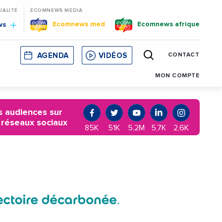
UALITÉ
ECOMNEWS MEDIA
Ecomnews med
Ecomnews afrique
ws
AGENDA
VIDÉOS
CONTACT
E
CORSE
MONACO
CATALOGNE
MON COMPTE
 audiences sur
 réseaux sociaux
85K
51K
5,2M
5,7K
2,6K