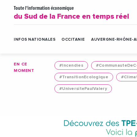
Toute l'information économique
du Sud de la France en temps réel
INFOS NATIONALES
OCCITANIE
AUVERGNE-RHÔNE-A
EN CE
#Incendies
#CommunauteDeCo
MOMENT
#TransitionEcologique
#Clima
#UniversitePaulValery