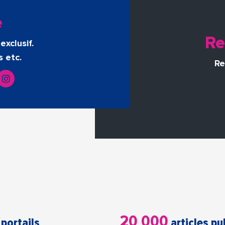
e
Re
exclusif.
s etc.
Re
20 000
 portails
articles pu