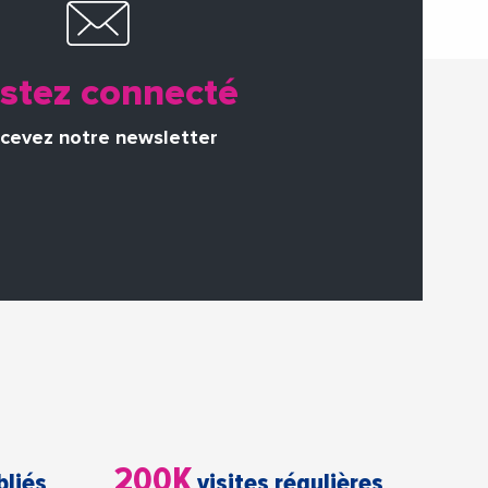
stez connecté
cevez notre newsletter
200K
bliés
visites régulières