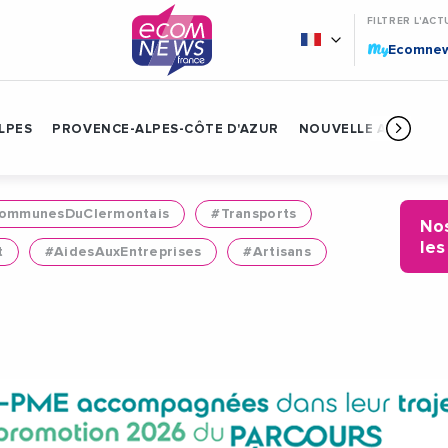
FILTRER L'ACT
My
Ecomne
LPES
PROVENCE-ALPES-CÔTE D'AZUR
NOUVELLE AQUITAIN
mmunesDuClermontais
#Transports
Nos
les
t
#AidesAuxEntreprises
#Artisans