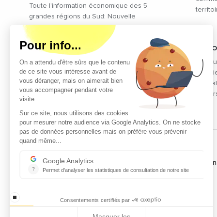
Toute l'information économique des 5
territ
grandes régions du Sud: Nouvelle
Aquitaine, Occitanie, Provence Alpes
Côte d'Azur, Auvergne Rhône Alpes et
de la Catalogne
VIDÉ
Retrou
intervi
journal
acteur
NOS PARTENAIRES
Le club des partenaires rassemble
les acteurs économiques et
politiques régionaux qui
soutiennent l'action d'Ecomnews