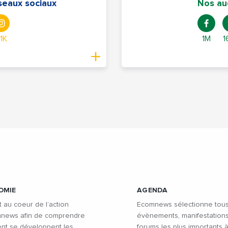
seaux sociaux
Nos au
,1K
1M
1
OMIE
AGENDA
t au coeur de l’action
Ecomnews sélectionne tous
news afin de comprendre
évènements, manifestations
t se développent les
forums les plus importants 