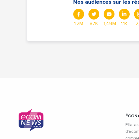
Nos audiences sur les ré
1,2M
87K
1,49M
1,1K
2
ÉCON
Elle es
d’Ecom
commen