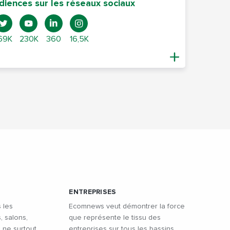
diences sur les réseaux sociaux
69K
230K
360
16,5K
ENTREPRISES
 les
Ecomnews veut démontrer la force
, salons,
que représente le tissu des
à ne surtout
entreprises sur tous les bassins