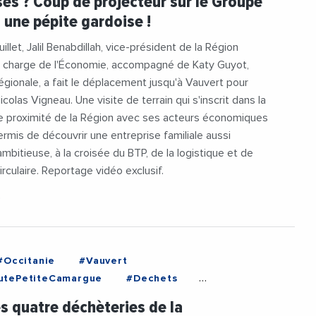
ses ? Coup de projecteur sur le Groupe
 une pépite gardoise !
uillet, Jalil Benabdillah, vice-président de la Région
n charge de l'Économie, accompagné de Katy Guyot,
régionale, a fait le déplacement jusqu'à Vauvert pour
colas Vigneau. Une visite de terrain qui s'inscrit dans la
 proximité de la Région avec ses acteurs économiques
ermis de découvrir une entreprise familiale aussi
ambitieuse, à la croisée du BTP, de la logistique et de
irculaire. Reportage vidéo exclusif.
6
#Occitanie
#Vauvert
tePetiteCamargue
#Dechets
#Environnement
#NicolasMeizonnet
es quatre déchèteries de la