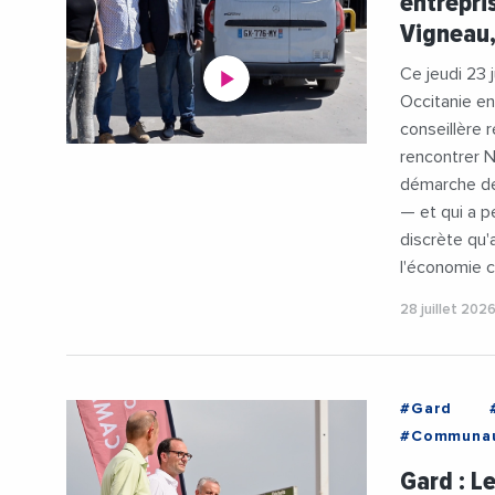
entrepri
Vigneau,
Ce jeudi 23 j
Occitanie e
conseillère 
rencontrer Ni
démarche de
— et qui a p
discrète qu'
l'économie c
28 juillet 202
#Gard
#Communau
#Economie
Gard : L
#Videos