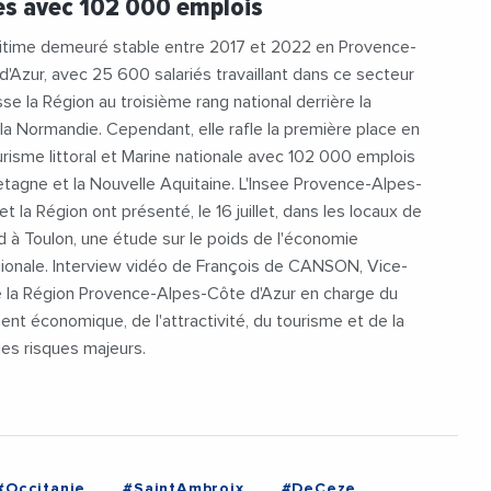
es avec 102 000 emplois
ritime demeuré stable entre 2017 et 2022 en Provence-
'Azur, avec 25 600 salariés travaillant dans ce secteur
isse la Région au troisième rang national derrière la
la Normandie. Cependant, elle rafle la première place en
urisme littoral et Marine nationale avec 102 000 emplois
etagne et la Nouvelle Aquitaine. L'Insee Provence-Alpes-
t la Région ont présenté, le 16 juillet, dans les locaux de
d à Toulon, une étude sur le poids de l'économie
gionale. Interview vidéo de François de CANSON, Vice-
e la Région Provence-Alpes-Côte d'Azur en charge du
t économique, de l'attractivité, du tourisme et de la
des risques majeurs.
#Occitanie
#SaintAmbroix
#DeCeze