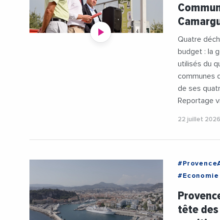
Communa
Camargue
Quatre déchè
budget : la 
utilisés du 
communes de
de ses quatr
Reportage v
22 juillet 202
#Provence
#Economie
#INSEE
Provence
#RegionSu
tête des
#Videos