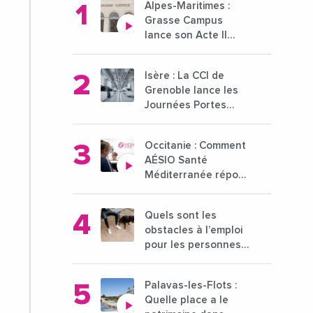
Alpes-Maritimes :
Grasse Campus
lance son Acte II
pour une nouvelle
étape ambitieuse
Isère : La CCI de
pour l'enseignement
Grenoble lance les
supérieur
Journées Portes
Ouvertes des
entreprises du 15 au
Occitanie : Comment
21 octobre 2024
AÉSIO Santé
Méditerranée répond
à la problématique
des déserts
Quels sont les
médicaux ?
obstacles à l’emploi
pour les personnes
déficientes visuelles
?
Palavas-les-Flots :
Quelle place a le