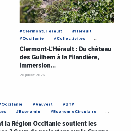
#ClermontLHerault
#Herault
#Occitanie
#Collectivites
#Culture
#Decideurs
Clermont-L'Hérault : Du château
#Economie
#GerardBessiere
des Guilhem à la Filandière,
#MairieClermontHerault
immersion…
#Patrimoine
#Solidarite
#Urbanisme
#Videos
28 juillet 2026
#Occitanie
#Vauvert
#BTP
tes
#Economie
#EconomieCirculaire
dillah
#RegionOccitanie
#Videos
la Région Occitanie soutient les
reprises