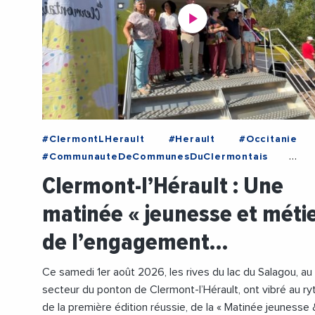
#ClermontLHerault
#Herault
#Occitanie
#CommunauteDeCommunesDuClermontais
#Economie
#Formation
#GerardBessiere
Clermont-l’Hérault : Une
#MairieClermontHerault
#Metiers
#Police
matinée « jeunesse et méti
#Pompiers
#Videos
de l’engagement…
Ce samedi 1er août 2026, les rives du lac du Salagou, au
secteur du ponton de Clermont-l’Hérault, ont vibré au r
de la première édition réussie, de la « Matinée jeunesse 