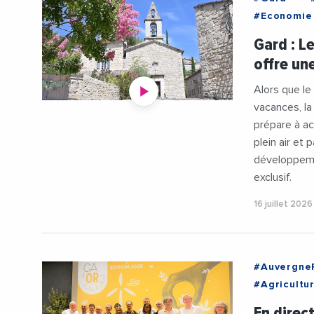
#Economie
Gard : L
offre un
Alors que le
vacances, 
prépare à ac
plein air et 
développeme
exclusif.
16 juillet 2026
#Auvergne
#Agricultu
#CreditAg
En direc