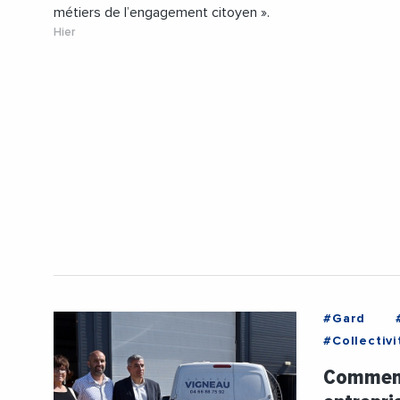
métiers de l’engagement citoyen ».
Hier
#Gard
#Collectivi
#JalilBenab
Comment 
#VieDesEnt