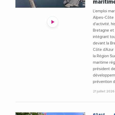
maritim
L'emploi ma
Alpes-Côte d
d'activité, h
Bretagne et 
intégrant to
devant la Br
Côte d’Azur e
la Région Su
maritime ré
président d
développemen
prévention 
21 juillet 2026
#Gard