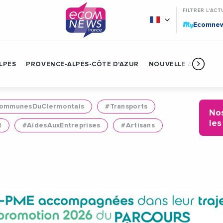
FILTRER L'ACT
My
Ecomne
LPES
PROVENCE-ALPES-CÔTE D'AZUR
NOUVELLE AQUITAIN
mmunesDuClermontais
#Transports
Nos
les
t
#AidesAuxEntreprises
#Artisans