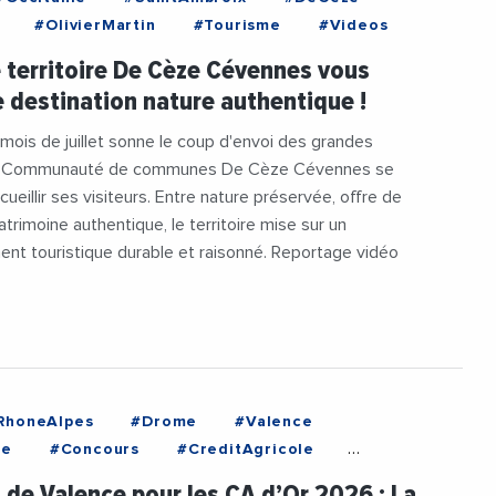
#OlivierMartin
#Tourisme
#Videos
e territoire De Cèze Cévennes vous
e destination nature authentique !
 mois de juillet sonne le coup d'envoi des grandes
la Communauté de communes De Cèze Cévennes se
cueillir ses visiteurs. Entre nature préservée, offre de
patrimoine authentique, le territoire mise sur un
nt touristique durable et raisonné. Reportage vidéo
RhoneAlpes
#Drome
#Valence
re
#Concours
#CreditAgricole
ricoleSudRhoneAlpes
#Innovation
t de Valence pour les CA d’Or 2026 : La