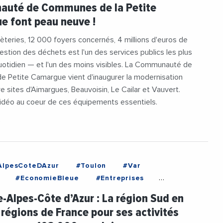
uté de Communes de la Petite
 font peau neuve !
teries, 12 000 foyers concernés, 4 millions d'euros de
gestion des déchets est l'un des services publics les plus
quotidien — et l'un des moins visibles. La Communauté de
 Petite Camargue vient d'inaugurer la modernisation
e sites d'Aimargues, Beauvoisin, Le Cailar et Vauvert.
idéo au coeur de ces équipements essentiels.
6
AlpesCoteDAzur
#Toulon
#Var
#EconomieBleue
#Entreprises
#Littoral
#Maritime
-Alpes-Côte d’Azur : La région Sud en
dProvenceAlpesCoteDAzur
#Tourisme
 régions de France pour ses activités