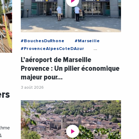
#BouchesDuRhone
#Marseille
#ProvenceAlpesCoteDAzur
#Aeronautique
#Aeroport
L’aéroport de Marseille
#AeroportMarseille
#Economie
Provence : Un pilier économique
#Mobilite
#Transports
#Videos
majeur pour…
3 août 2026
ers
ythme
&