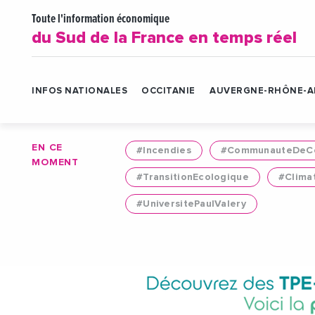
Toute l'information économique
du Sud de la France en temps réel
INFOS NATIONALES
OCCITANIE
AUVERGNE-RHÔNE-A
EN CE
#Incendies
#CommunauteDeCo
MOMENT
#TransitionEcologique
#Clima
#UniversitePaulValery