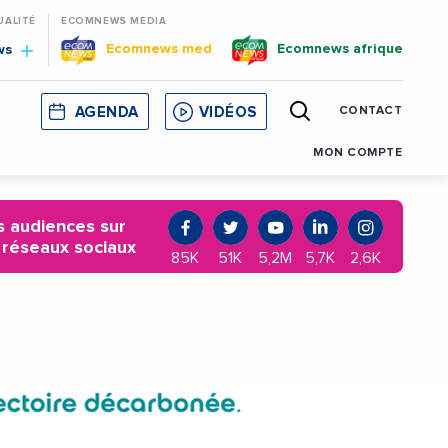
UALITÉ
ECOMNEWS MEDIA
Ecomnews med
Ecomnews afrique
ws
AGENDA
VIDÉOS
CONTACT
E
CORSE
MONACO
CATALOGNE
MON COMPTE
 audiences sur
 réseaux sociaux
85K
51K
5,2M
5,7K
2,6K