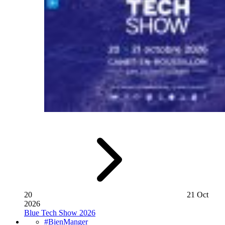
20
21 Oct
2026
Blue Tech Show 2026
#BienManger