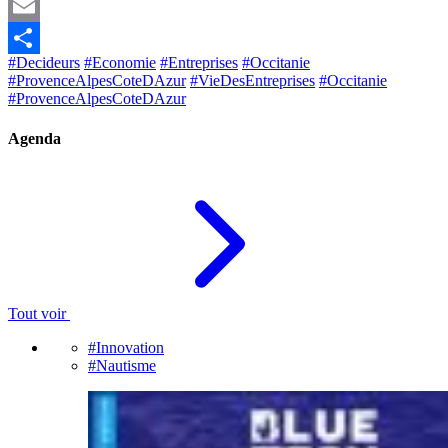
Mastodon
Email
#Decideurs
#Economie
#Entreprises
#Occitanie
Share
#ProvenceAlpesCoteDAzur
#VieDesEntreprises
#Occitanie
#ProvenceAlpesCoteDAzur
Agenda
Tout voir
#Innovation
#Nautisme