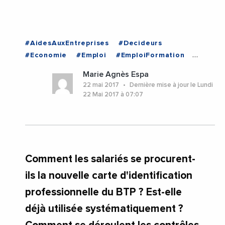
#AidesAuxEntreprises
#Decideurs
#Economie
#Emploi
#EmploiFormation
#Entreprises
#Institutions
Marie Agnès Espa
#NouvelleAquitaine
#Occitanie
22 mai 2017
Dernière mise à jour le Lundi
#NouvelleAquitaine
#Occitanie
22 Mai 2017 à 07:07
Comment les salariés se procurent-
ils la nouvelle carte d'identification
professionnelle du BTP ? Est-elle
déjà utilisée systématiquement ?