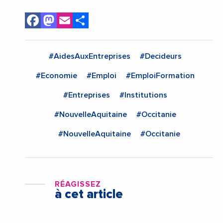
Facebook
Mastodon
Email
Share
#AidesAuxEntreprises
#Decideurs
#Economie
#Emploi
#EmploiFormation
#Entreprises
#Institutions
#NouvelleAquitaine
#Occitanie
#NouvelleAquitaine
#Occitanie
RÉAGISSEZ
à cet article