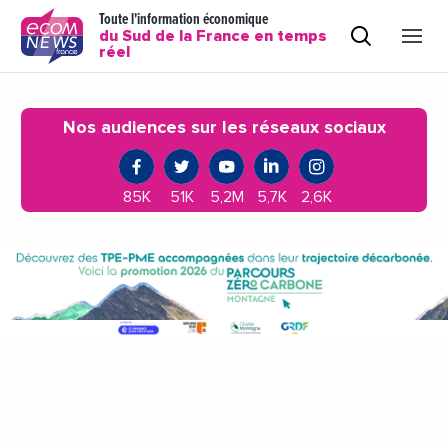
Toute l'information économique
du Sud de la France en temps
réel
Nos audiences sur les réseaux sociaux
85K
51K
5,2M
5,7K
2,6K