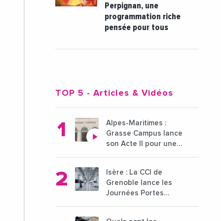
Perpignan, une
programmation riche
pensée pour tous
TOP 5
- Articles & Vidéos
Alpes-Maritimes :
Grasse Campus lance
son Acte II pour une
nouvelle étape
ambitieuse pour
Isère : La CCI de
l'enseignement
Grenoble lance les
supérieur
Journées Portes
Ouvertes des
entreprises du 15 au