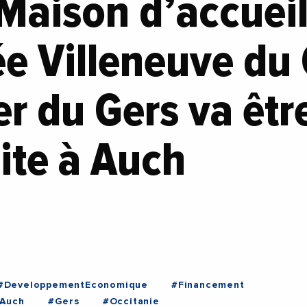
 Maison d’accuei
ée Villeneuve du
er du Gers va êtr
ite à Auch
#DeveloppementEconomique
#Financement
Auch
#Gers
#Occitanie