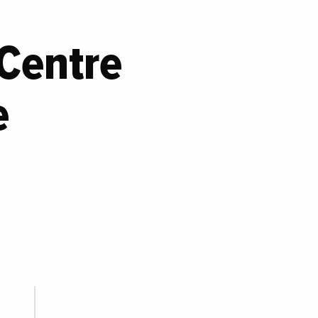
l
 Centre
e