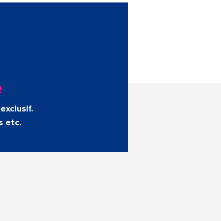
e
exclusif.
s etc.