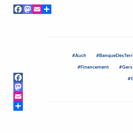
Facebook
Mastodon
Email
Share
#Auch
#BanqueDesTerri
#Financement
#Gers
Facebook
#
Mastodon
Email
Share