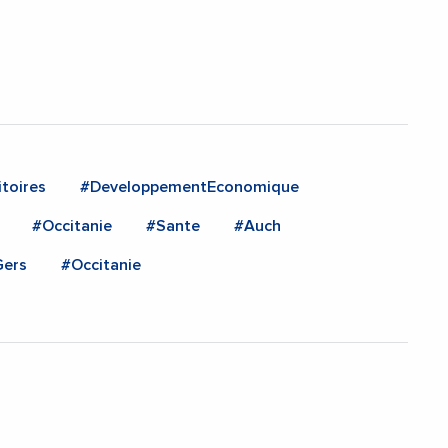
toires
#DeveloppementEconomique
#Occitanie
#Sante
#Auch
Gers
#Occitanie