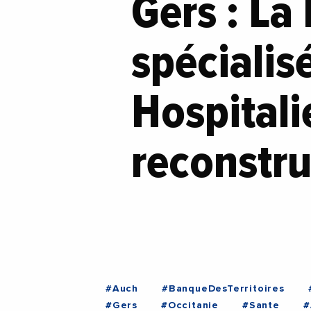
Gers : La
spécialis
Hospitali
reconstru
#Auch
#BanqueDesTerritoires
#Gers
#Occitanie
#Sante
#