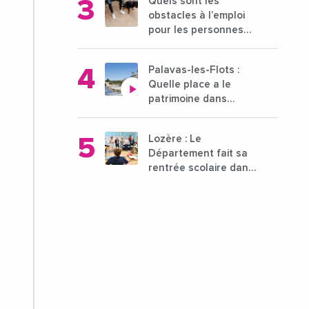
Quels sont les
21 octobre 2024
obstacles à l’emploi
pour les personnes
déficientes visuelles ?
Palavas-les-Flots :
Quelle place a le
patrimoine dans
l'attractivité de la ville
?
Lozère : Le
Département fait sa
rentrée scolaire dans
les collèges lozériens