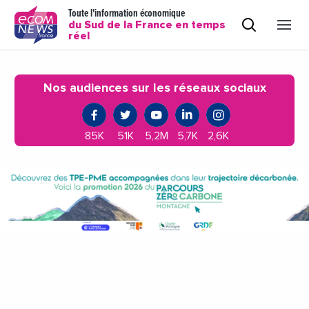
Toute l'information économique
du Sud de la France en temps
réel
Nos audiences sur les réseaux sociaux
85K
51K
5,2M
5,7K
2,6K