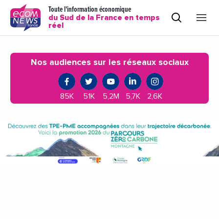
Toute l'information économique
du Sud de la France en temps
réel
Nos audiences sur les réseaux sociaux
85K
51K
5,2M
5,7K
2,6K