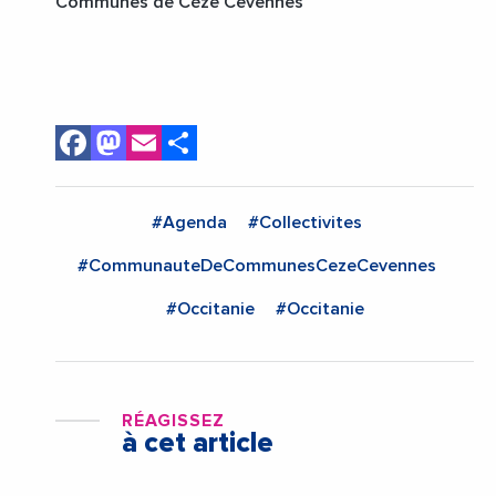
Communes de Cèze Cevennes
Facebook
Mastodon
Email
Share
#Agenda
#Collectivites
#CommunauteDeCommunesCezeCevennes
#Occitanie
#Occitanie
RÉAGISSEZ
à cet article