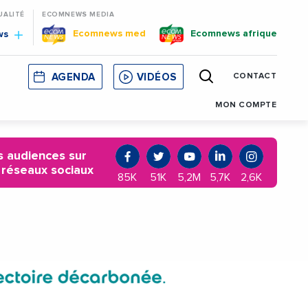
UALITÉ
ECOMNEWS MEDIA
Ecomnews med
Ecomnews afrique
ws
AGENDA
VIDÉOS
CONTACT
E
CORSE
MONACO
CATALOGNE
MON COMPTE
 audiences sur
 réseaux sociaux
85K
51K
5,2M
5,7K
2,6K