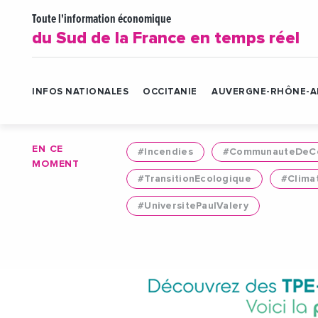
Toute l'information économique
du Sud de la France en temps réel
INFOS NATIONALES
OCCITANIE
AUVERGNE-RHÔNE-A
EN CE
#Incendies
#CommunauteDeCo
MOMENT
#TransitionEcologique
#Clima
#UniversitePaulValery