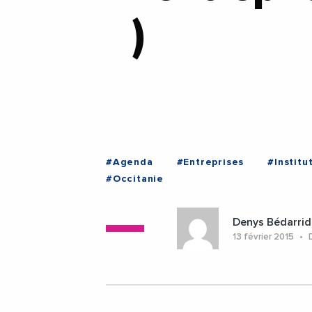
)
#Agenda
#Entreprises
#Institu
#Occitanie
Denys Bédarrid
13 février 2015
D