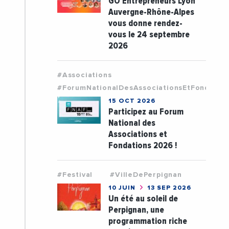
GO Entrepreneurs Lyon
Auvergne-Rhône-Alpes
vous donne rendez-
vous le 24 septembre
2026
#Associations
#ForumNationalDesAssociationsEtFondatio
15 OCT 2026
Participez au Forum
National des
Associations et
Fondations 2026 !
#Festival
#VilleDePerpignan
10 JUIN
13 SEP 2026
Un été au soleil de
Perpignan, une
programmation riche