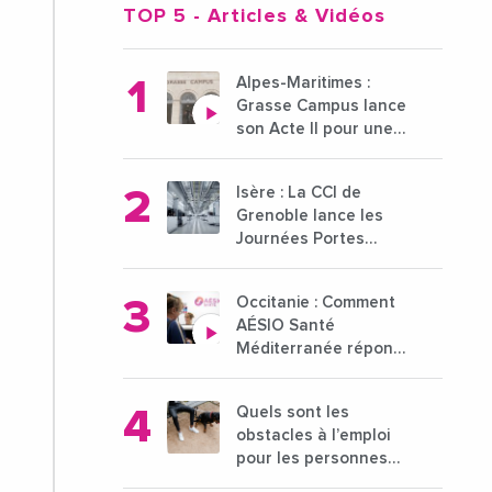
TOP 5
- Articles & Vidéos
Alpes-Maritimes :
Grasse Campus lance
son Acte II pour une
nouvelle étape
ambitieuse pour
Isère : La CCI de
l'enseignement
Grenoble lance les
supérieur
Journées Portes
Ouvertes des
entreprises du 15 au
Occitanie : Comment
21 octobre 2024
AÉSIO Santé
Méditerranée répond
à la problématique
des déserts médicaux
Quels sont les
?
obstacles à l’emploi
pour les personnes
déficientes visuelles ?