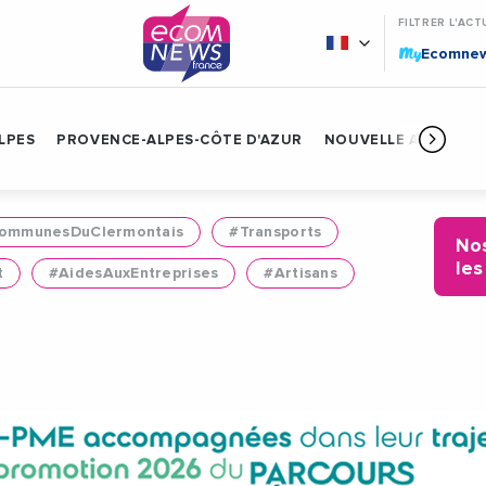
FILTRER L'ACT
My
Ecomne
LPES
PROVENCE-ALPES-CÔTE D'AZUR
NOUVELLE AQUITAIN
mmunesDuClermontais
#Transports
Nos
les
t
#AidesAuxEntreprises
#Artisans