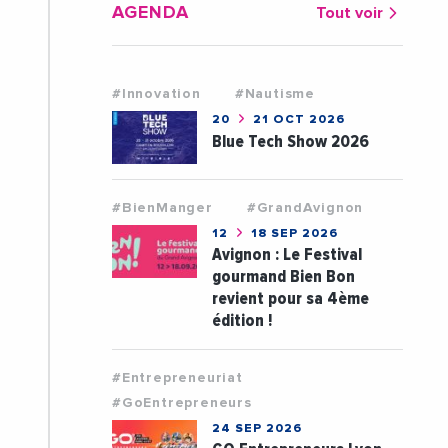
AGENDA
Tout voir
#Innovation
#Nautisme
20
21 OCT 2026
Blue Tech Show 2026
#BienManger
#GrandAvignon
12
18 SEP 2026
Avignon : Le Festival
gourmand Bien Bon
revient pour sa 4ème
édition !
#Entrepreneuriat
#GoEntrepreneurs
24 SEP 2026