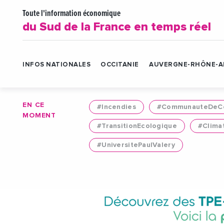
Toute l'information économique
du Sud de la France en temps réel
INFOS NATIONALES
OCCITANIE
AUVERGNE-RHÔNE-A
EN CE
#Incendies
#CommunauteDeCo
MOMENT
#TransitionEcologique
#Clima
#UniversitePaulValery