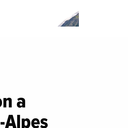
on a
-Alpes