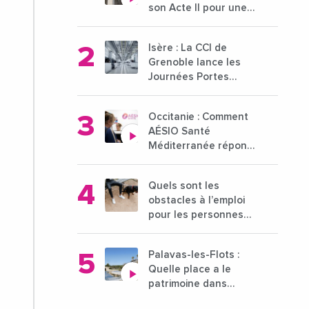
son Acte II pour une
nouvelle étape
ambitieuse pour
Isère : La CCI de
l'enseignement
Grenoble lance les
supérieur
Journées Portes
Ouvertes des
entreprises du 15 au
Occitanie : Comment
21 octobre 2024
AÉSIO Santé
Méditerranée répond
à la problématique
des déserts médicaux
Quels sont les
?
obstacles à l’emploi
pour les personnes
déficientes visuelles ?
Palavas-les-Flots :
Quelle place a le
patrimoine dans
l'attractivité de la ville