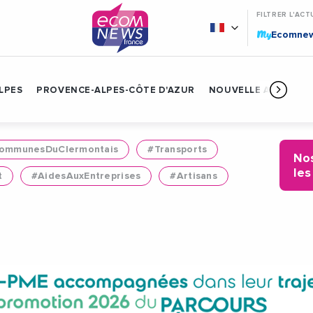
FILTRER L'ACT
My
Ecomne
LPES
PROVENCE-ALPES-CÔTE D'AZUR
NOUVELLE AQUITAIN
mmunesDuClermontais
#Transports
Nos
les
t
#AidesAuxEntreprises
#Artisans