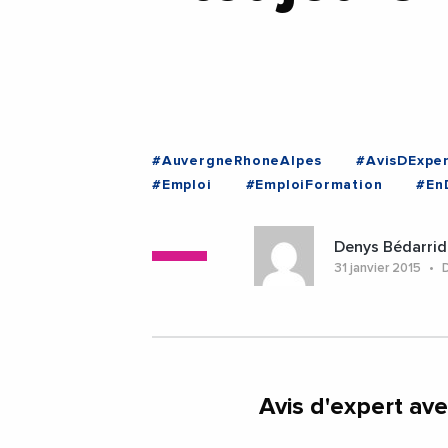
#AuvergneRhoneAlpes
#AvisDExper
#Emploi
#EmploiFormation
#En
Denys Bédarrid
31 janvier 2015
D
Avis d'expert av