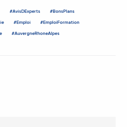
#AvisDExperts
#BonsPlans
ie
#Emploi
#EmploiFormation
e
#AuvergneRhoneAlpes