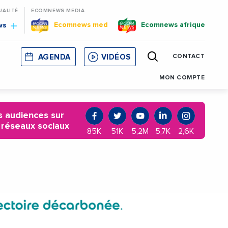
UALITÉ
ECOMNEWS MEDIA
Ecomnews med
Ecomnews afrique
ws
AGENDA
VIDÉOS
CONTACT
E
CORSE
MONACO
CATALOGNE
MON COMPTE
 audiences sur
 réseaux sociaux
85K
51K
5,2M
5,7K
2,6K