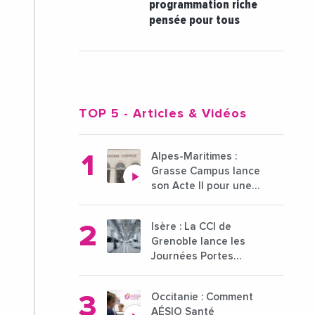
programmation riche
pensée pour tous
TOP 5
- Articles & Vidéos
Alpes-Maritimes :
Grasse Campus lance
son Acte II pour une
nouvelle étape
ambitieuse pour
Isère : La CCI de
l'enseignement
Grenoble lance les
supérieur
Journées Portes
Ouvertes des
entreprises du 15 au
Occitanie : Comment
21 octobre 2024
AÉSIO Santé