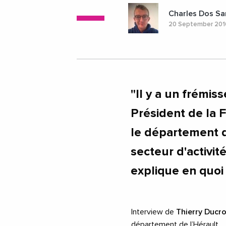
Charles Dos Sa
20 September 20
"Il y a un frémis
Président de la 
le département d
secteur d'activit
explique en quoi
Interview de
Thierry Ducr
département de l’Hérault