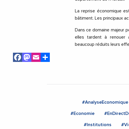
La reprise économique est
bâtiment. Les principaux a
Dans ce domaine majeur pou
elles tardent à renouer 
beaucoup réduits leurs eff
Facebook
Mastodon
Email
Share
#AnalyseEconomique
#Economie
#EnDirectD
#Institutions
#Vi