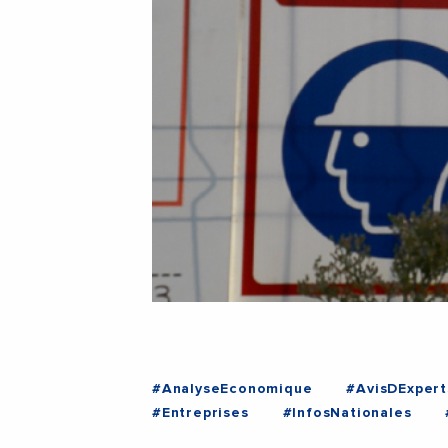
#AnalyseEconomique
#AvisDExpert
#Entreprises
#InfosNationales
#InfosNationales