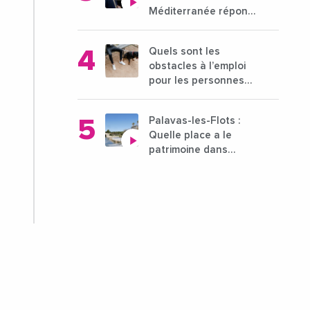
Méditerranée répond
à la problématique
des déserts médicaux
Quels sont les
?
obstacles à l’emploi
pour les personnes
déficientes visuelles ?
Palavas-les-Flots :
Quelle place a le
patrimoine dans
l'attractivité de la ville
?