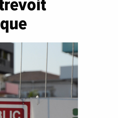
trevoit
ique