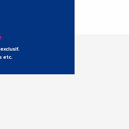
e
exclusif.
s etc.