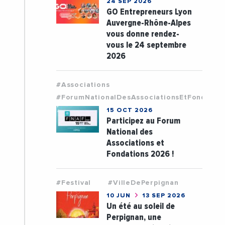
24 SEP 2026
GO Entrepreneurs Lyon
Auvergne-Rhône-Alpes
vous donne rendez-
vous le 24 septembre
2026
#Associations
#ForumNationalDesAssociationsEtFondatio
15 OCT 2026
Participez au Forum
National des
Associations et
Fondations 2026 !
#Festival
#VilleDePerpignan
10 JUN
13 SEP 2026
Un été au soleil de
Perpignan, une