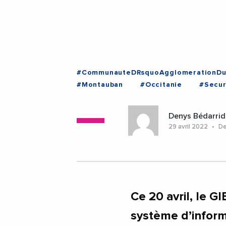
#CommunauteDRsquoAgglomerationDu
#Montauban
#Occitanie
#Secur
#VieDesEntreprises
#Montauban
Denys Bédarrid
29 avril 2022
Der
Ce 20 avril, le G
système d’inform