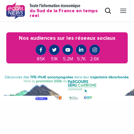
Toute l'information économique
du Sud de la France en temps
réel
Nos audiences sur les réseaux sociaux
85K
51K
5,2M
5,7K
2,6K