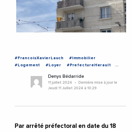
#FrancoisXavierLauch
#Immobilier
#Logement
#Loyer
#PrefectureHerault
#Herault
#Montpellier
#Occitanie
Denys Bédarride
11 juillet 2024
Dernière mise à jour le
Jeudi 11 Juillet 2024 à 10:29
Par arrêté préfectoral en date du 18