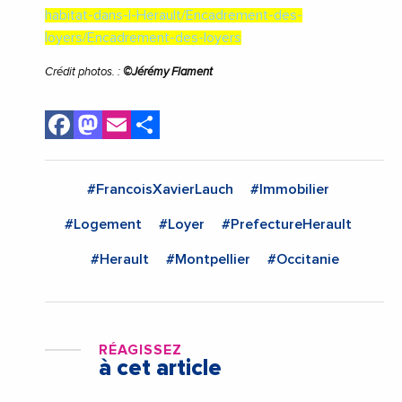
habitat-dans-l-Herault/Encadrement-des-
loyers/Encadrement-des-loyers
Crédit photos. :
©Jérémy Flament
Facebook
Mastodon
Email
Share
#FrancoisXavierLauch
#Immobilier
#Logement
#Loyer
#PrefectureHerault
#Herault
#Montpellier
#Occitanie
RÉAGISSEZ
à cet article