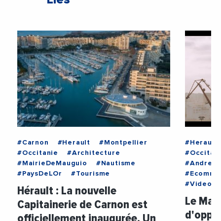
#Carnon
#Herault
#Montpellier
#Herault
#Occitanie
#Architecture
#Occitan
#MairieDeMauguio
#Nautisme
#AndreDe
#PaysDeLOr
#Tourisme
#Ecomne
#Videos
Hérault : La nouvelle
Le Mar
Capitainerie de Carnon est
d'oppor
officiellement inaugurée. Un