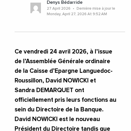
Denys Bédarride
#VieDesEntreprises
#Herault
#Montpellier
27 April 2026
Dernière mise à jour le
#Occitanie
Monday, April 27, 2026 At 9:52 AM
Ce vendredi 24 avril 2026, à l’issue
de l’Assemblée Générale ordinaire
de la Caisse d’Epargne Languedoc-
Roussillon, David NOWICKI et
Sandra DEMARQUET ont
officiellement pris leurs fonctions au
sein du Directoire de la Banque.
David NOWICKI est le nouveau
Président du Directoire tandis que