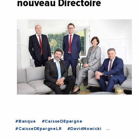
nouveau Directoire
#Banque
#CaisseDEpargne
#CaisseDEpargneLR
#DavidNowicki
#Economie
#GuillaumeBeroujon