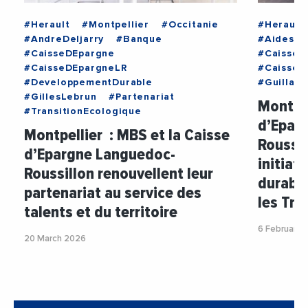
#Herault
#Montpellier
#Occitanie
#Herault
#AndreDeljarry
#Banque
#AidesAu
#CaisseDEpargne
#CaisseD
#CaisseDEpargneLR
#CaisseD
#DeveloppementDurable
#Guillau
#GillesLebrun
#Partenariat
Montpel
#TransitionEcologique
d’Epar
Montpellier : MBS et la Caisse
Roussi
d’Epargne Languedoc-
initiat
Roussillon renouvellent leur
durable
partenariat au service des
les Tr
talents et du territoire
6 February 
20 March 2026