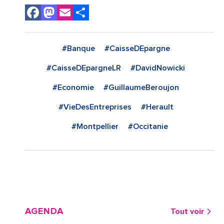
Facebook
Mastodon
Email
Share
#Banque
#CaisseDEpargne
#CaisseDEpargneLR
#DavidNowicki
#Economie
#GuillaumeBeroujon
#VieDesEntreprises
#Herault
#Montpellier
#Occitanie
AGENDA
Tout voir