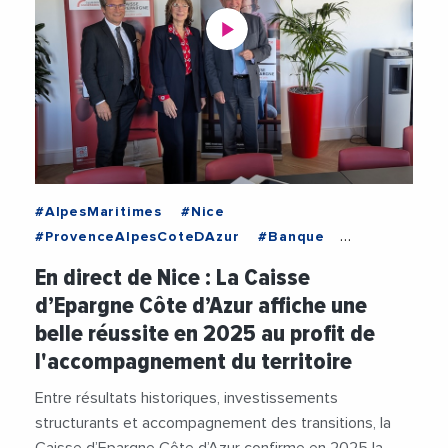
#AlpesMaritimes
#Nice
#ProvenceAlpesCoteDAzur
#Banque
#CaisseDEpargne
En direct de Nice : La Caisse
#CaisseDEpargneCoteDAzur
#ClaudeValade
d’Epargne Côte d’Azur affiche une
#Economie
#Investissements
#Tourisme
belle réussite en 2025 au profit de
#TransitionEcologique
#Videos
l'accompagnement du territoire
Entre résultats historiques, investissements
structurants et accompagnement des transitions, la
Caisse d’Epargne Côte d’Azur confirme en 2025 la