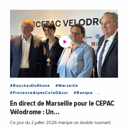
#BouchesDuRhone
#Marseille
#ProvenceAlpesCoteDAzur
#Banque
#CaisseDEpargne
#CaisseEpargneCEPAC
En direct de Marseille pour le CEPAC
#CultureSport
#Inclusivite
#Jeunesse
Vélodrome : Un…
#OlympiqueMarseille
#Social
#Sport
#StephaneRichard
#VelodromeMarseille
Ce jour du 2 juillet 2026 marque un double tournant