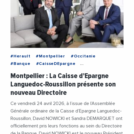
#Herault
#Montpellier
#Occitanie
#Banque
#CaisseDEpargne
#CaisseDEpargneLR
#DavidNowicki
Montpellier : La Caisse d’Epargne
#Economie
#GuillaumeBeroujon
Languedoc-Roussillon présente son
#VieDesEntreprises
nouveau Directoire
Ce vendredi 24 avril 2026, à l’issue de l’Assemblée
Générale ordinaire de la Caisse d’Epargne Languedoc-
Roussillon, David NOWICKI et Sandra DEMARQUET ont
officiellement pris leurs fonctions au sein du Directoire
de la Banque. David NOWICKI est le nouveau Président