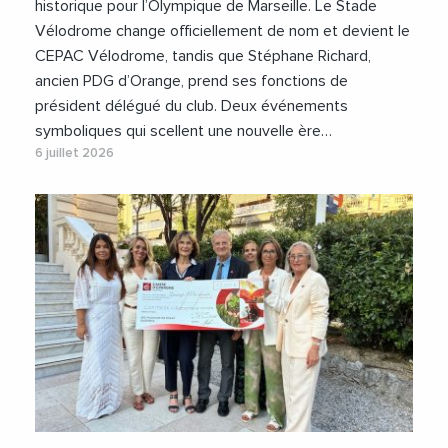
#Videos
historique pour l’Olympique de Marseille. Le Stade
Vélodrome change officiellement de nom et devient le
CEPAC Vélodrome, tandis que Stéphane Richard,
ancien PDG d’Orange, prend ses fonctions de
président délégué du club. Deux événements
symboliques qui scellent une nouvelle ère…
6 juillet 2026