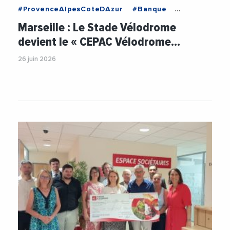
#ProvenceAlpesCoteDAzur
#Banque
#CaisseDEpargne
#CaisseEpargneCEPAC
Marseille : Le Stade Vélodrome
#ChristineFabresse
#Football
#Sport
devient le « CEPAC Vélodrome…
#VelodromeMarseille
26 juin 2026