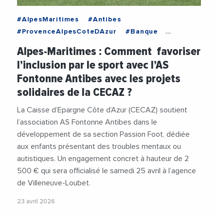
#AlpesMaritimes
#Antibes
#ProvenceAlpesCoteDAzur
#Banque
#CaisseDEpargne
Alpes-Maritimes : Comment favoriser
#CaisseDEpargneCoteDAzur
#Football
l’inclusion par le sport avec l’AS
#Inclusion
#Inclusivite
#Mecenat
#Sante
Fontonne Antibes avec les projets
#Social
#Sport
solidaires de la CECAZ ?
La Caisse d’Epargne Côte d’Azur (CECAZ) soutient
l’association AS Fontonne Antibes dans le
développement de sa section Passion Foot, dédiée
aux enfants présentant des troubles mentaux ou
autistiques. Un engagement concret à hauteur de 2
500 € qui sera officialisé le samedi 25 avril à l’agence
de Villeneuve-Loubet.
23 avril 2026