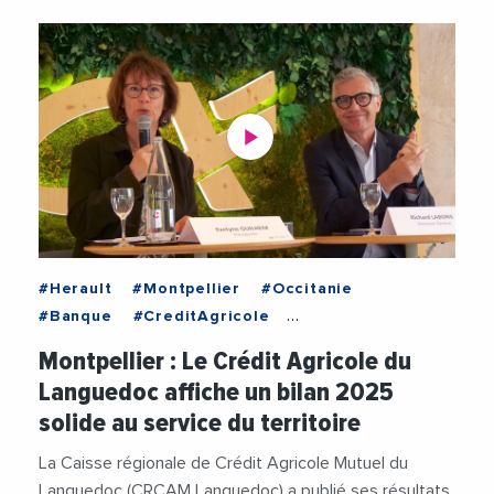
#Herault
#Montpellier
#Occitanie
#Banque
#CreditAgricole
#CreditAgricoleLanguedoc
#Economie
Montpellier : Le Crédit Agricole du
#Entreprises
#EvelyneGuilhem
#Finance
Languedoc affiche un bilan 2025
#RichardLaborie
#Videos
solide au service du territoire
La Caisse régionale de Crédit Agricole Mutuel du
Languedoc (CRCAM Languedoc) a publié ses résultats