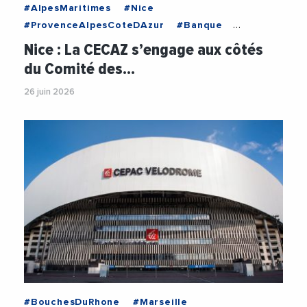
#AlpesMaritimes
#Nice
#ProvenceAlpesCoteDAzur
#Banque
#CaisseDEpargne
Nice : La CECAZ s’engage aux côtés
#CaisseDEpargneCoteDAzur
#Cancer
du Comité des…
#LigueContreLeCancer
#Sante
26 juin 2026
#BouchesDuRhone
#Marseille