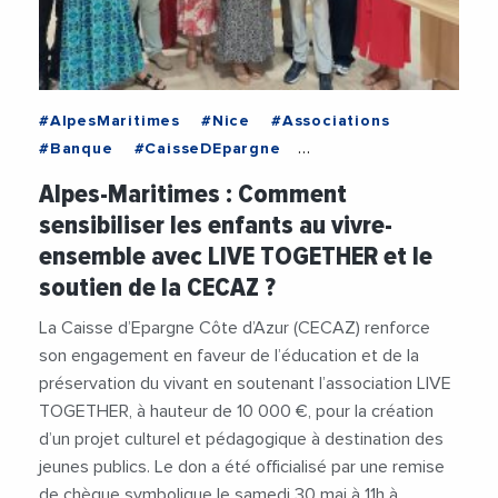
#AlpesMaritimes
#Nice
#Associations
#Banque
#CaisseDEpargne
#CaisseDEpargneCoteDAzur
#Financement
Alpes-Maritimes : Comment
#Jeunesse
#Social
sensibiliser les enfants au vivre-
ensemble avec LIVE TOGETHER et le
soutien de la CECAZ ?
La Caisse d’Epargne Côte d’Azur (CECAZ) renforce
son engagement en faveur de l’éducation et de la
préservation du vivant en soutenant l’association LIVE
TOGETHER, à hauteur de 10 000 €, pour la création
d’un projet culturel et pédagogique à destination des
jeunes publics. Le don a été officialisé par une remise
de chèque symbolique le samedi 30 mai à 11h à