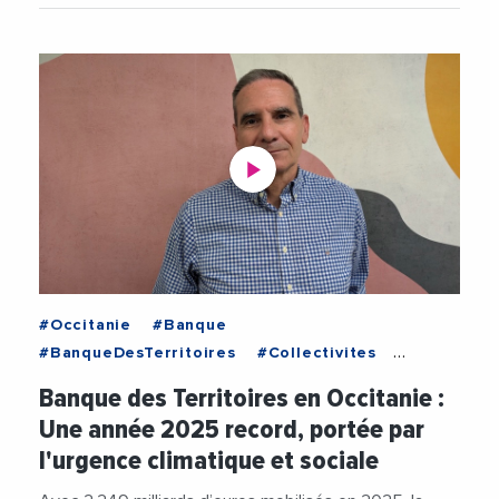
#Occitanie
#Banque
#BanqueDesTerritoires
#Collectivites
#Economie
#Environnement
Banque des Territoires en Occitanie :
#LogementSocial
#PatrickMartinez
Une année 2025 record, portée par
#TransitionEcologique
l'urgence climatique et sociale
#TransitionEnergetique
#Videos