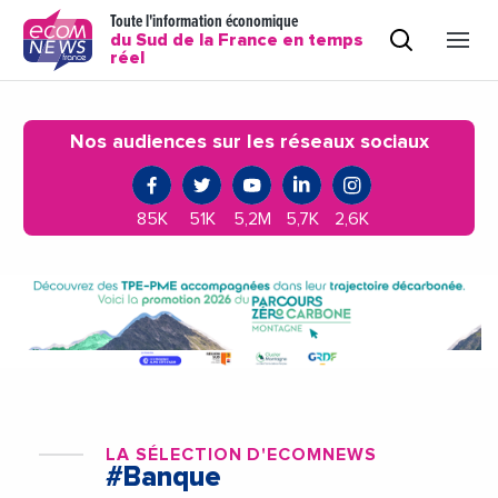
Toute l'information économique
du Sud de la France en temps
réel
Nos audiences sur les réseaux sociaux
85K
51K
5,2M
5,7K
2,6K
LA SÉLECTION D'ECOMNEWS
#Banque