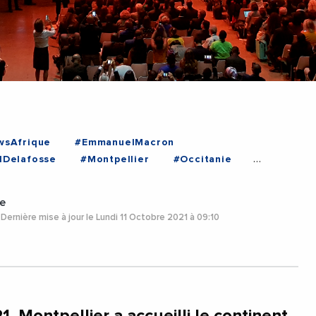
sAfrique
#EmmanuelMacron
lDelafosse
#Montpellier
#Occitanie
e
Dernière mise à jour le Lundi 11 Octobre 2021 à 09:10
, Montpellier a accueilli le continent