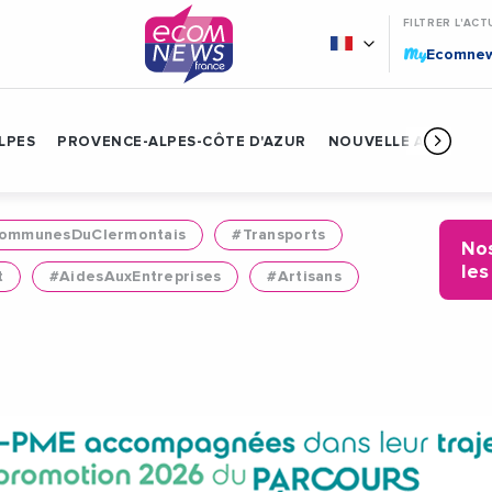
FILTRER L'ACT
My
Ecomne
LPES
PROVENCE-ALPES-CÔTE D'AZUR
NOUVELLE AQUITAIN
mmunesDuClermontais
#Transports
Nos
les
t
#AidesAuxEntreprises
#Artisans