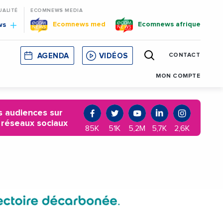
UALITÉ
ECOMNEWS MEDIA
Ecomnews med
Ecomnews afrique
ws
AGENDA
VIDÉOS
CONTACT
E
CORSE
MONACO
CATALOGNE
MON COMPTE
 audiences sur
 réseaux sociaux
85K
51K
5,2M
5,7K
2,6K