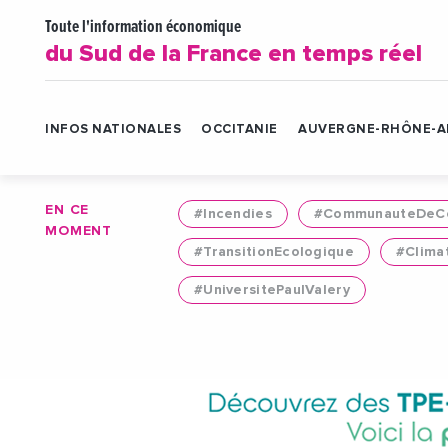
Toute l'information économique
du Sud de la France en temps réel
INFOS NATIONALES
OCCITANIE
AUVERGNE-RHÔNE-A
EN CE
#Incendies
#CommunauteDeCo
MOMENT
#TransitionEcologique
#Clima
#UniversitePaulValery