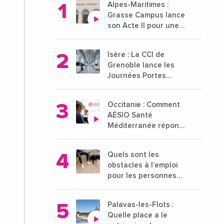
Alpes-Maritimes :
Grasse Campus lance
son Acte II pour une
nouvelle étape
ambitieuse pour
Isère : La CCI de
l'enseignement
Grenoble lance les
supérieur
Journées Portes
Ouvertes des
entreprises du 15 au
Occitanie : Comment
21 octobre 2024
AÉSIO Santé
Méditerranée répond
à la problématique
des déserts médicaux
Quels sont les
?
obstacles à l’emploi
pour les personnes
déficientes visuelles ?
Palavas-les-Flots :
Quelle place a le