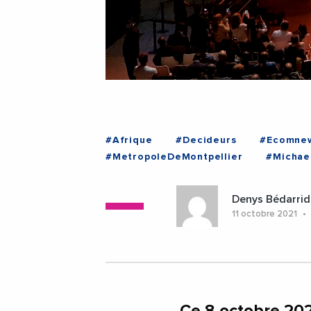
#Afrique
#Decideurs
#Ecomnew
#MetropoleDeMontpellier
#Michae
#Montpellier
#Occitanie
Denys Bédarrid
11 octobre 2021
Ce 8 octobre 2021