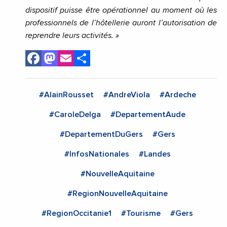
dispositif puisse être opérationnel au moment où les
professionnels de l’hôtellerie auront l’autorisation de
reprendre leurs activités.
»
Facebook
Mastodon
Email
Share
#AlainRousset
#AndreViola
#Ardeche
#CaroleDelga
#DepartementAude
#DepartementDuGers
#Gers
#InfosNationales
#Landes
#NouvelleAquitaine
#RegionNouvelleAquitaine
#RegionOccitanie1
#Tourisme
#Gers