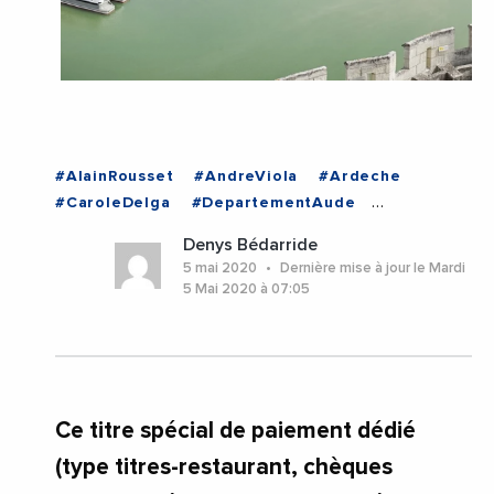
#AlainRousset
#AndreViola
#Ardeche
#CaroleDelga
#DepartementAude
#DepartementDuGers
#Gers
Denys Bédarride
#InfosNationales
#Landes
5 mai 2020
Dernière mise à jour le Mardi
#NouvelleAquitaine
5 Mai 2020 à 07:05
#RegionNouvelleAquitaine
#RegionOccitanie1
#Tourisme
#Gers
#InfosNationales
#Landes
#NouvelleAquitaine
Ce titre spécial de paiement dédié
(type titres-restaurant, chèques