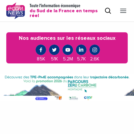
Toute l'information économique
du Sud de la France en temps
réel
Nos audiences sur les réseaux sociaux
85K
51K
5,2M
5,7K
2,6K