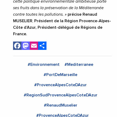
cette politique environnementale ambitieuse porte
ses fruits dans la préservation de la Méditerranée
contre toutes les pollutions. »
précise
Renaud
MUSELIER
,
Président de la Région Provence-Alpes-
Côte d’Azur, Président-délégué de Régions de
France.
Facebook
Mastodon
Email
Share
#Environnement
#Mediterranee
#PortDeMarseille
#ProvenceAlpesCoteDAzur
#RegionSudProvenceAlpesCoteDAzur
#RenaudMuselier
#ProvenceAlpesCoteDAzur