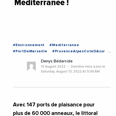
Méditerranée !
#Environnement
#Mediterranee
#PortDeMarseille
#ProvenceAlpesCoteDAzur
#RegionSudProvenceAlpesCoteDAzur
Denys Bédarride
#RenaudMuselier
#ProvenceAlpesCoteDAzur
13 August 2022
Dernière mise à jour le
Saturday, August 13, 2022 At 5:08 AM
Avec 147 ports de plaisance pour
plus de 60 000 anneaux, le littoral