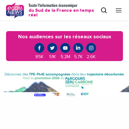
Toute l'information économique
du Sud de la France en temps
réel
Nos audiences sur les réseaux sociaux
85K
51K
5,2M
5,7K
2,6K