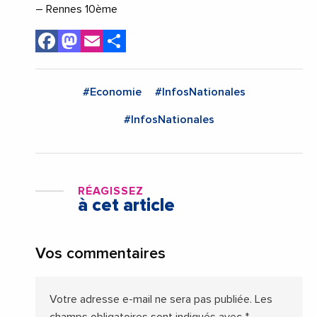
– Rennes 10ème
Facebook
Mastodon
Email
Share
#Economie
#InfosNationales
#InfosNationales
RÉAGISSEZ
à cet article
Vos commentaires
Votre adresse e-mail ne sera pas publiée.
Les
champs obligatoires sont indiqués avec
*