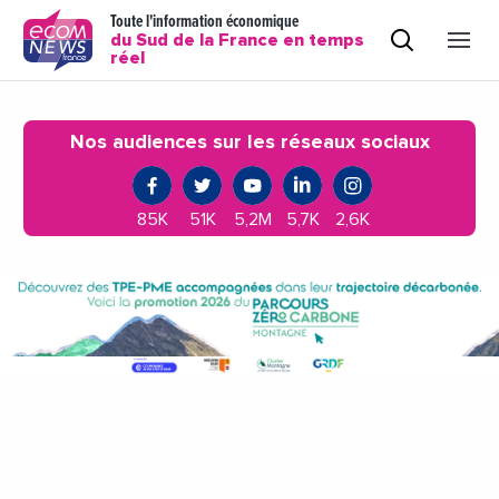
Toute l'information économique
du Sud de la France en temps
réel
Nos audiences sur les réseaux sociaux
85K
51K
5,2M
5,7K
2,6K