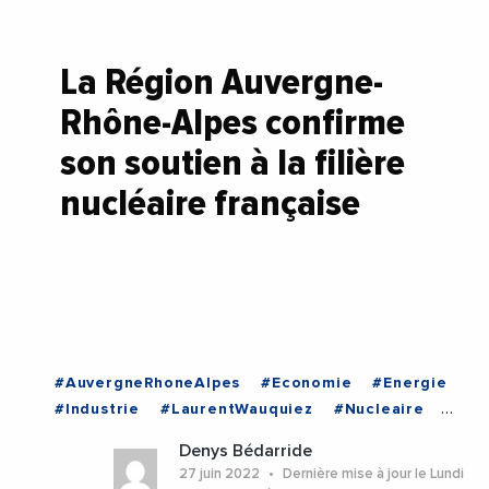
La Région Auvergne-
Rhône-Alpes confirme
son soutien à la filière
nucléaire française
#AuvergneRhoneAlpes
#Economie
#Energie
#Industrie
#LaurentWauquiez
#Nucleaire
#RegionAuvergneRhoneAlpes
Denys Bédarride
#AuvergneRhoneAlpes
27 juin 2022
Dernière mise à jour le Lundi