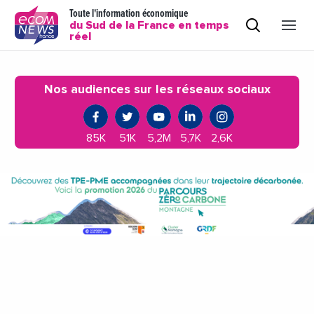
Toute l'information économique
du Sud de la France en temps
réel
Nos audiences sur les réseaux sociaux
85K
51K
5,2M
5,7K
2,6K