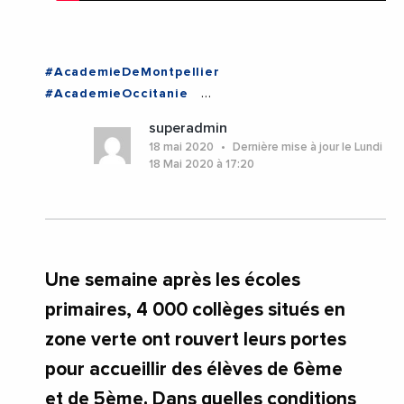
#AcademieDeMontpellier
#AcademieOccitanie
#ConseilDepartementalDeLHerault
superadmin
#Coronavirus
#Education
#Enseignement
18 mai 2020
Dernière mise à jour le Lundi
#Herault
#KleberMesquida
#Montpellier
18 Mai 2020 à 17:20
#Occitanie
#Videos
#Herault
#Montpellier
#Occitanie
Une semaine après les écoles
primaires, 4 000 collèges situés en
zone verte ont rouvert leurs portes
pour accueillir des élèves de 6ème
et de 5ème. Dans quelles conditions