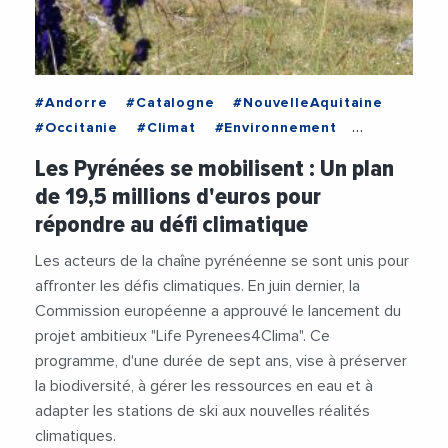
#Andorre
#Catalogne
#NouvelleAquitaine
#Occitanie
#Climat
#Environnement
#Espagne
#Montagne
#Occitanie
Les Pyrénées se mobilisent : Un plan
#Pyrenees
#RechauffementClimatique
de 19,5 millions d'euros pour
#RegionNouvelleAquitaine
#Ski
répondre au défi climatique
#StationsDeSki
Les acteurs de la chaîne pyrénéenne se sont unis pour
affronter les défis climatiques. En juin dernier, la
Commission européenne a approuvé le lancement du
projet ambitieux "Life Pyrenees4Clima". Ce
programme, d'une durée de sept ans, vise à préserver
la biodiversité, à gérer les ressources en eau et à
adapter les stations de ski aux nouvelles réalités
climatiques.