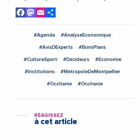
Facebook
Mastodon
Email
Share
#Agenda
#AnalyseEconomique
#AvisDExperts
#BonsPlans
#CultureSport
#Decideurs
#Economie
#Institutions
#MetropoleDeMontpellier
#Occitanie
#Occitanie
RÉAGISSEZ
à cet article