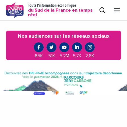
Toute l'information économique
du Sud de la France en temps
réel
Nos audiences sur les réseaux sociaux
85K
51K
5,2M
5,7K
2,6K