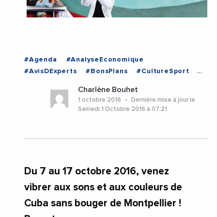
#Agenda
#AnalyseEconomique
#AvisDExperts
#BonsPlans
#CultureSport
#Decideurs
#Economie
#Institutions
Charlène Bouhet
#MetropoleDeMontpellier
#Occitanie
1 octobre 2016
Dernière mise à jour le
#Occitanie
Samedi 1 Octobre 2016 à 07:21
Du 7 au 17 octobre 2016, venez
vibrer aux sons et aux couleurs de
Cuba sans bouger de Montpellier !