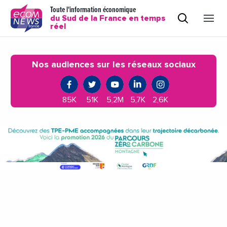
Toute l'information économique
du Sud de la France en temps
réel
Nos audiences sur les réseaux sociaux
85K
51K
5,2M
5,7K
2,6K