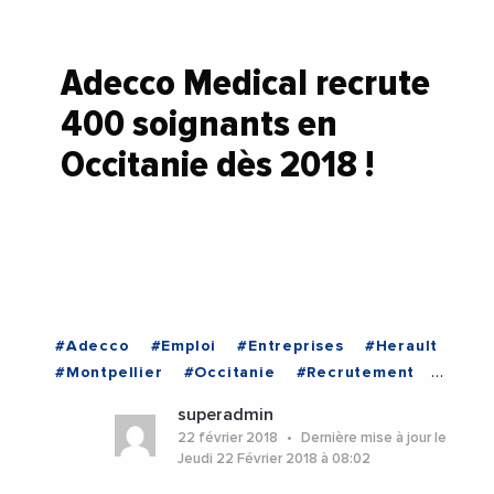
Adecco Medical recrute
400 soignants en
Occitanie dès 2018 !
#Adecco
#Emploi
#Entreprises
#Herault
#Montpellier
#Occitanie
#Recrutement
#Toulouse
#Herault
#Montpellier
superadmin
#Occitanie
#Toulouse
22 février 2018
Dernière mise à jour le
Jeudi 22 Février 2018 à 08:02