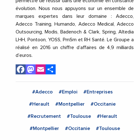
permettre de réussir dans une économie en constante
évolution. Nous nous appuyons sur un ensemble de
marques expertes dans leur domaine : Adecco,
Adecco Training, Humando, Adecco Medical, Adecco
Outsourcing, Modis, Badenoch & Clark, Spring, Altedia
LHH, Pontoon, YOSS, PmSm et RH Santé. Le Groupe a
réalisé en 2016 un chiffre d’affaires de 4,9 milliards
d’euros.
Facebook
Mastodon
Email
Share
#Adecco
#Emploi
#Entreprises
#Herault
#Montpellier
#Occitanie
#Recrutement
#Toulouse
#Herault
#Montpellier
#Occitanie
#Toulouse