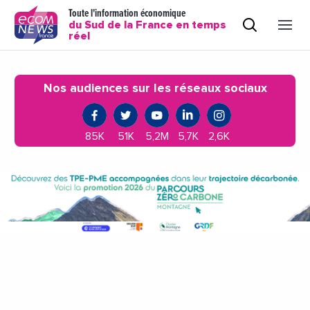
Toute l'information économique
du Sud de la France en temps
réel
Nos audiences sur les réseaux sociaux
85K
51K
5,2M
5,7K
2,6K