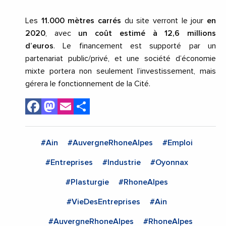
Les
11.000 mètres carrés
du site verront le jour
en
2020
, avec
un coût estimé à 12,6 millions
d’euros
.
Le financement est supporté par un
partenariat public/privé, et une société d’économie
mixte portera non seulement l’investissement, mais
gérera le fonctionnement de la Cité.
Facebook
Mastodon
Email
Share
#Ain
#AuvergneRhoneAlpes
#Emploi
#Entreprises
#Industrie
#Oyonnax
#Plasturgie
#RhoneAlpes
#VieDesEntreprises
#Ain
#AuvergneRhoneAlpes
#RhoneAlpes