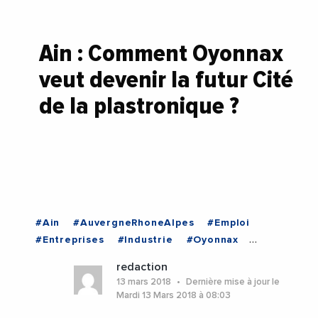
Ain : Comment Oyonnax
veut devenir la futur Cité
de la plastronique ?
#Ain
#AuvergneRhoneAlpes
#Emploi
#Entreprises
#Industrie
#Oyonnax
#Plasturgie
#RhoneAlpes
redaction
#VieDesEntreprises
#Ain
13 mars 2018
Dernière mise à jour le
#AuvergneRhoneAlpes
#RhoneAlpes
Mardi 13 Mars 2018 à 08:03