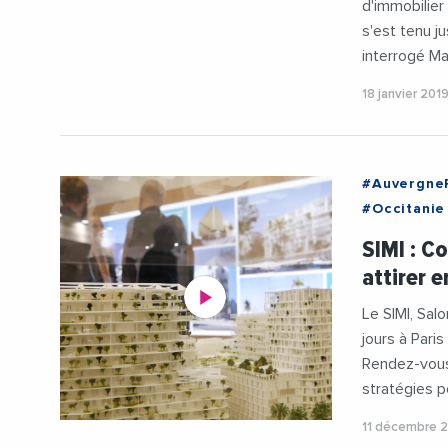
d'immobilier 
s'est tenu j
interrogé Ma
18 janvier 201
#Auvergne
#Occitanie
#ChantalMa
SIMI : C
#Christoph
attirer e
#Immobilie
#Metropol
Le SIMI, Sal
#Montpelli
jours à Paris
#Urbanism
Rendez-vous 
stratégies po
11 décembre 