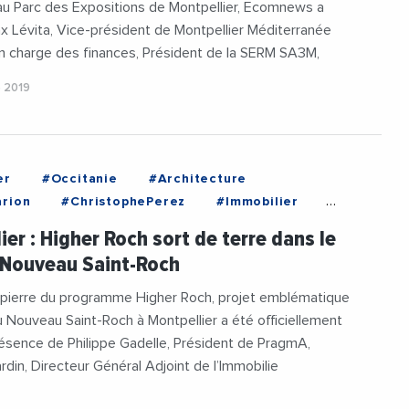
u Parc des Expositions de Montpellier, Ecomnews a
x Lévita, Vice-président de Montpellier Méditerranée
n charge des finances, Président de la SERM SA3M,
 2019
er
#Occitanie
#Architecture
rion
#ChristophePerez
#Immobilier
t
#LogementSocial
ier : Higher Roch sort de terre dans le
eDeMontpellier
#Montpellier
 Nouveau Saint-Roch
#Pragma
#SERMSA3M
#Urbanisme
 pierre du programme Higher Roch, projet emblématique
 Nouveau Saint-Roch à Montpellier a été officiellement
ésence de Philippe Gadelle, Président de PragmA,
rdin, Directeur Général Adjoint de l’Immobilie