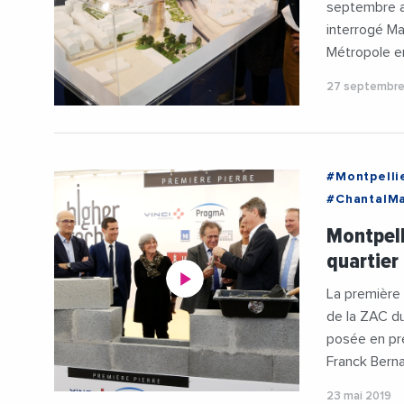
septembre a
interrogé Ma
Métropole e
27 septembre
#Montpelli
#ChantalMa
#Logemen
Montpell
#Metropol
quartier
#Occitanie
#Videos
La première
de la ZAC du
posée en pr
Franck Berna
23 mai 2019