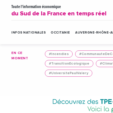
Toute l'information économique
du Sud de la France en temps réel
INFOS NATIONALES
OCCITANIE
AUVERGNE-RHÔNE-A
EN CE
#Incendies
#CommunauteDeCo
MOMENT
#TransitionEcologique
#Clima
#UniversitePaulValery