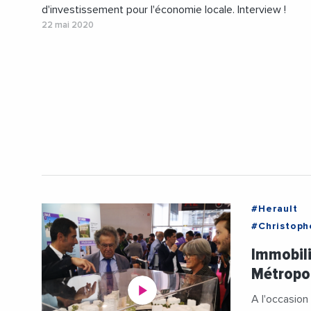
d'investissement pour l'économie locale. Interview !
22 mai 2020
#Herault
#Christoph
#MaxLevit
Immobili
#Montpelli
Métropol
#PhilippeR
#SERMSA3
A l'occasion 