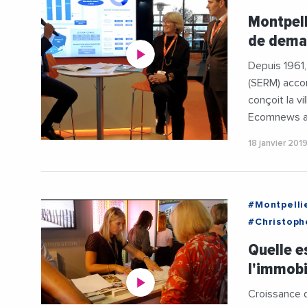
#Montpelli
Montpell
#Urbanism
de dema
Depuis 1961,
(SERM) acco
conçoit la v
Ecomnews a 
18 janvier 201
#Montpelli
#Christoph
#Metropol
Quelle e
#Occitanie
l'immobi
#SalonDeLI
#SERMSA3
Croissance d