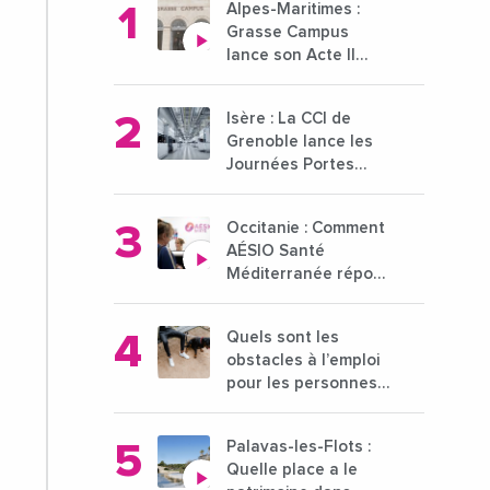
Alpes-Maritimes :
Grasse Campus
lance son Acte II
pour une nouvelle
étape ambitieuse
Isère : La CCI de
pour l'enseignement
Grenoble lance les
supérieur
Journées Portes
Ouvertes des
entreprises du 15 au
Occitanie : Comment
21 octobre 2024
AÉSIO Santé
Méditerranée répond
à la problématique
des déserts
Quels sont les
médicaux ?
obstacles à l’emploi
pour les personnes
déficientes visuelles
?
Palavas-les-Flots :
Quelle place a le