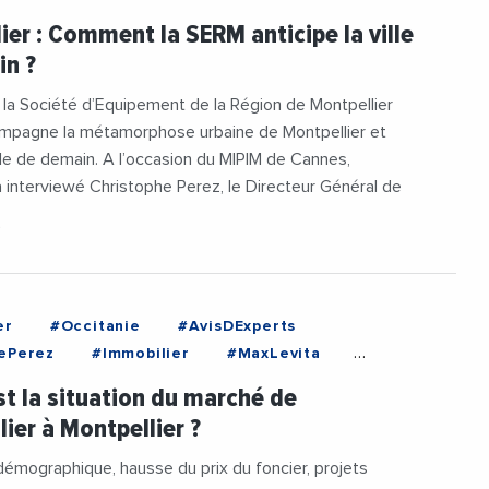
er
#Occitanie
#SERMSA3M
ier : Comment la SERM anticipe la ville
e
#Videos
in ?
 la Société d’Equipement de la Région de Montpellier
mpagne la métamorphose urbaine de Montpellier et
ille de demain. A l’occasion du MIPIM de Cannes,
interviewé Christophe Perez, le Directeur Général de
9
er
#Occitanie
#AvisDExperts
ePerez
#Immobilier
#MaxLevita
eDeMontpellier
#Montpellier
#Nexity
st la situation du marché de
#PhilippeRibouet
lier à Montpellier ?
mmobilierMontpellier
#SalonDeLImmoblier
M
#Videos
émographique, hausse du prix du foncier, projets