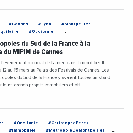
#Cannes
#Lyon
#Montpellier
quitaine
#Occitanie
AlpesCoteDAzur
#Toulouse
opoles du Sud de la France à la
tionDeSophiaAntipolis
#Architecture
e du MIPIM de Cannes
#Cannes
#ChristophePerez
lfeld
#Immobilier
#JeanLeonetti
 l'événement mondial de l'année dans l’immobilier. Il
oudenc
#Lyon
u 12 au 15 mars au Palais des Festivals de Cannes. Les
eDeMontpellier
#MetropoleDeToulouse
opoles du Sud de la France y avaient toutes un stand
er
#NicolasFlorian
#NouvelleAquitaine
 leurs grands projets immobiliers et att
#ProvenceAlpesCoteDAzur
M
#Toulouse
#Urbanisme
#Videos
er
#Occitanie
#ChristophePerez
#Immobilier
#MetropoleDeMontpellier