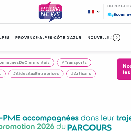
FILTRER L'ACT
My
Ecomne
LPES
PROVENCE-ALPES-CÔTE D'AZUR
NOUVELLE AQUITAIN
mmunesDuClermontais
#Transports
Nos
les
t
#AidesAuxEntreprises
#Artisans