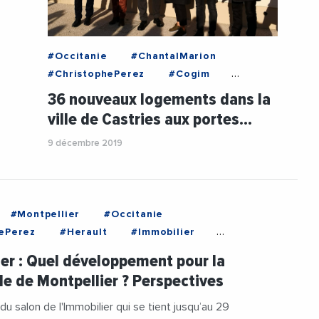
#Occitanie
#ChantalMarion
#ChristophePerez
#Cogim
#GilbertPastor
#Immobilier
36 nouveaux logements dans la
#Logement
#Occitanie
ville de Castries aux portes…
#Urbanisme
#Videos
9 décembre 2019
#VilleDeCastries
#Montpellier
#Occitanie
ePerez
#Herault
#Immobilier
a
#MetropoleDeMontpellier
er : Quel développement pour la
er
#Nexity
#Occitanie
e de Montpellier ? Perspectives
ibouet
#SalonDeLImmoblier
M
#Urbanisme
#Videos
du salon de l'Immobilier qui se tient jusqu’au 29