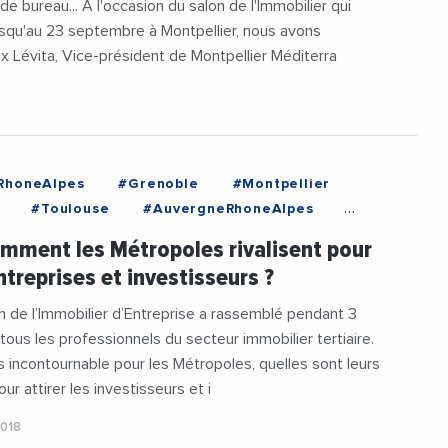
de bureau... A l'occasion du salon de l'Immobilier qui
usqu'au 23 septembre à Montpellier, nous avons
x Lévita, Vice-président de Montpellier Méditerra
9
RhoneAlpes
#Grenoble
#Montpellier
#Toulouse
#AuvergneRhoneAlpes
rion
#ChristopheFerrari
omment les Métropoles rivalisent pour
ePerez
#DominiqueFaure
#Grenoble
ntreprises et investisseurs ?
r
#MetropoleDeGrenoble
eDeMontpellier
#MetropoleDeToulouse
on de l’Immobilier d’Entreprise a rassemblé pendant 3
er
#Occitanie
#Toulouse
 tous les professionnels du secteur immobilier tertiaire.
e
#Videos
incontournable pour les Métropoles, quelles sont leurs
ur attirer les investisseurs et i
2018