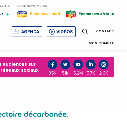
UALITÉ
ECOMNEWS MEDIA
Ecomnews med
Ecomnews afrique
ws
AGENDA
VIDÉOS
CONTACT
E
CORSE
MONACO
CATALOGNE
MON COMPTE
 audiences sur
 réseaux sociaux
85K
51K
5,2M
5,7K
2,6K