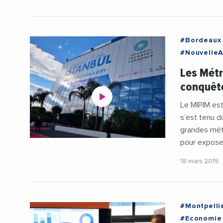
#Bordeaux
#NouvelleA
#Provence
Les Métr
#Agglomera
conquêt
#Bordeaux
#DavidKime
Le MIPIM est
#JeanLucM
s’est tenu d
#Metropol
grandes métr
#Montpelli
pour exposer
#Occitanie
18 mars 2019
#SERMSA3
#Montpelli
#Economie