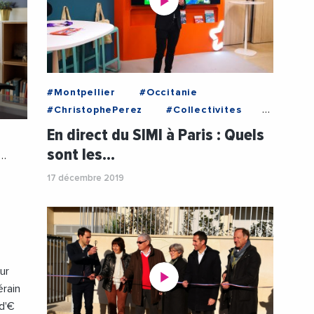
#Montpellier
#Occitanie
#ChristophePerez
#Collectivites
#Entreprises
#Immobilier
En direct du SIMI à Paris : Quels
#Innovation
sont les…
#MetropoleDeMontpellier
17 décembre 2019
#Montpellier
#Occitanie
#SERMSA3M
#SIMI
#StartUp
#Urbanisme
#Videos
ur
érain
 d'€