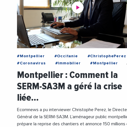
#Montpellier
#Occitanie
#ChristophePerez
#Coronavirus
#Immobilier
#Montpellier
#Occitanie
#SERMSA3M
#Urbanisme
Montpellier : Comment la
#Videos
SERM-SA3M a géré la crise
liée…
Ecomnews a pu interviewer Christophe Perez, le Directe
Général de la SERM-SA3M. L’aménageur public montpelli
prépare la reprise des chantiers et annonce 150 millions