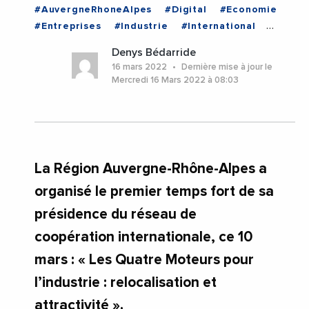
#AuvergneRhoneAlpes
#Digital
#Economie
#Entreprises
#Industrie
#International
#LaurentWauquiez
Denys Bédarride
#RegionAuvergneRhoneAlpes
16 mars 2022
Dernière mise à jour le
#AuvergneRhoneAlpes
Mercredi 16 Mars 2022 à 08:03
La Région Auvergne-Rhône-Alpes a
organisé le premier temps fort de sa
présidence du réseau de
coopération internationale, ce 10
mars : « Les Quatre Moteurs pour
l’industrie : relocalisation et
attractivité ».