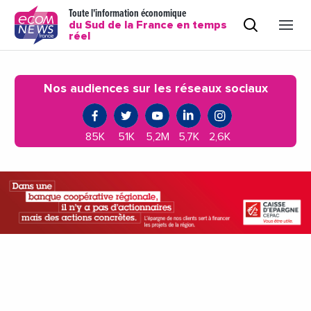
Toute l'information économique
du Sud de la France en temps
réel
Nos audiences sur les réseaux sociaux
85K
51K
5,2M
5,7K
2,6K