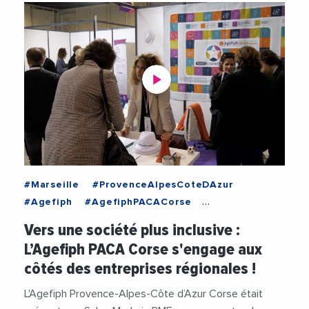
#Marseille
#ProvenceAlpesCoteDAzur
#Agefiph
#AgefiphPACACorse
#AlexisTurpin
#Emploi
#Handicap
#Videos
Vers une société plus inclusive :
L’Agefiph PACA Corse s'engage aux
côtés des entreprises régionales !
L'Agefiph Provence-Alpes-Côte d’Azur Corse était