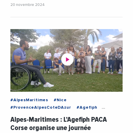
20 novembre 2024
#AlpesMaritimes
#Nice
#ProvenceAlpesCoteDAzur
#Agefiph
#AgefiphPACACorse
#AlexisTurpin
Alpes-Maritimes : L’Agefiph PACA
#CapEmploi
#Emploi
#FranceTravail
Corse organise une journée
#Handicap
#Inclusion
#LaPoste
#Videos