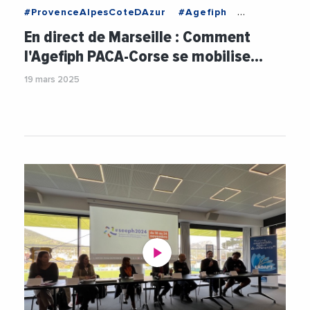
#ProvenceAlpesCoteDAzur
#Agefiph
#AgefiphPACACorse
#AlexisTurpin
#Emploi
En direct de Marseille : Comment
#EmploiFormation
#Entreprises
#Formation
l'Agefiph PACA-Corse se mobilise…
#FormationProfessionnelle
#Handicap
19 mars 2025
#Inclusion
#Videos