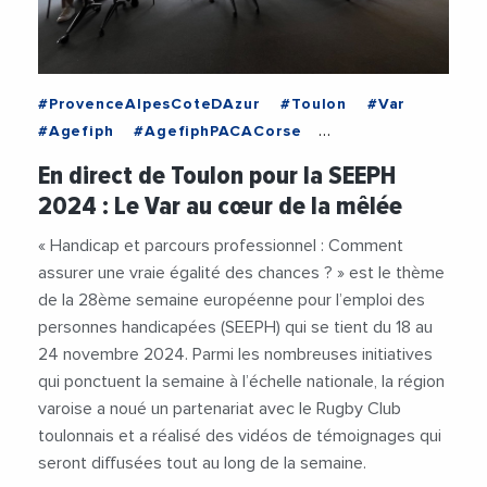
#ProvenceAlpesCoteDAzur
#Toulon
#Var
#Agefiph
#AgefiphPACACorse
#AlexisTurpin
#Emploi
#EmploiFormation
En direct de Toulon pour la SEEPH
#Insertion
#SEEPH
#SEEPH2024
#Videos
2024 : Le Var au cœur de la mêlée
« Handicap et parcours professionnel : Comment
assurer une vraie égalité des chances ? » est le thème
de la 28ème semaine européenne pour l’emploi des
personnes handicapées (SEEPH) qui se tient du 18 au
24 novembre 2024. Parmi les nombreuses initiatives
qui ponctuent la semaine à l’échelle nationale, la région
varoise a noué un partenariat avec le Rugby Club
toulonnais et a réalisé des vidéos de témoignages qui
seront diffusées tout au long de la semaine.