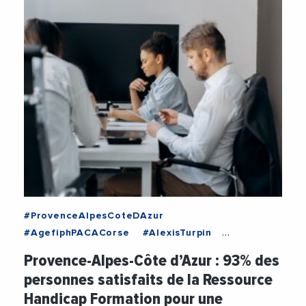
#ProvenceAlpesCoteDAzur
#AgefiphPACACorse
#AlexisTurpin
#ChristopheRoth
#Emploi
#Etude
Provence-Alpes-Côte d’Azur : 93% des
#Formation
#Handicap
#Inclusion
personnes satisfaits de la Ressource
Handicap Formation pour une