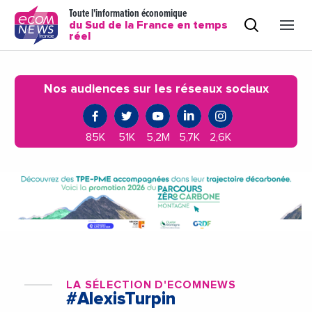
Toute l'information économique
du Sud de la France en temps
réel
Nos audiences sur les réseaux sociaux
85K
51K
5,2M
5,7K
2,6K
LA SÉLECTION D'ECOMNEWS
#AlexisTurpin