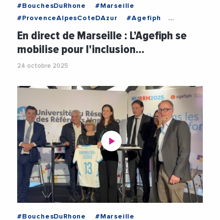
#BouchesDuRhone
#Marseille
#ProvenceAlpesCoteDAzur
#Agefiph
#AgefiphPACACorse
#AlexisTurpin
#Emploi
En direct de Marseille : L’Agefiph se
#EmploiFormation
#Handicap
#Inclusion
mobilise pour l'inclusion…
#Inclusivite
#Videos
24 octobre 2025
#BouchesDuRhone
#Marseille