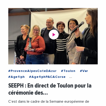
#ProvenceAlpesCoteDAzur
#Toulon
#Var
#Agefiph
#AgefiphPACACorse
#AlexisTurpin
#Emploi
#EmploiFormation
SEEPH : En direct de Toulon pour la
#Handicap
#SEEPH
#Videos
cérémonie des…
C’est dans le cadre de la Semaine européenne de