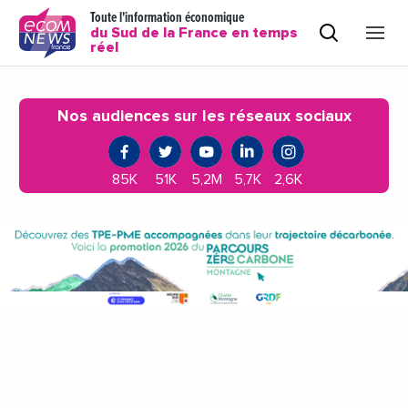
Toute l'information économique
du Sud de la France en temps
réel
Nos audiences sur les réseaux sociaux
85K
51K
5,2M
5,7K
2,6K