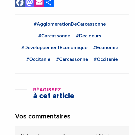
Facebook
Mastodon
Email
Share
#AgglomerationDeCarcassonne
#Carcassonne
#Decideurs
#DeveloppementEconomique
#Economie
#Occitanie
#Carcassonne
#Occitanie
RÉAGISSEZ
à cet article
Vos commentaires