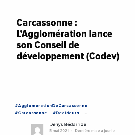
Carcassonne :
L’Agglomération lance
son Conseil de
développement (Codev)
#AgglomerationDeCarcassonne
#Carcassonne
#Decideurs
#DeveloppementEconomique
#Economie
Denys Bédarride
#Occitanie
#Carcassonne
#Occitanie
5 mai 2021
Dernière mise à jour le