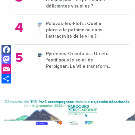
déficientes visuelles ?
Palavas-les-Flots : Quelle
place a le patrimoine dans
l'attractivité de la ville ?
Facebook
Pyrénées-Orientales : Un été
Mastodon
festif sous le soleil de
Email
Perpignan. La Ville transforme
l’été en un grand rendez-vous
Share
populaire et rayonnant !