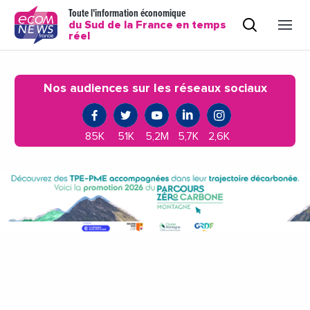
Toute l'information économique
du Sud de la France en temps
réel
Nos audiences sur les réseaux sociaux
85K
51K
5,2M
5,7K
2,6K