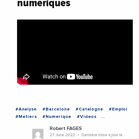
numériques
#Analyse
#Barcelone
#Catalogne
#Emploi
#Metiers
#Numerique
#Videos
#Barcelone
#Catalogne
Robert FAGES
27 June 2022
Dernière mise à jour le