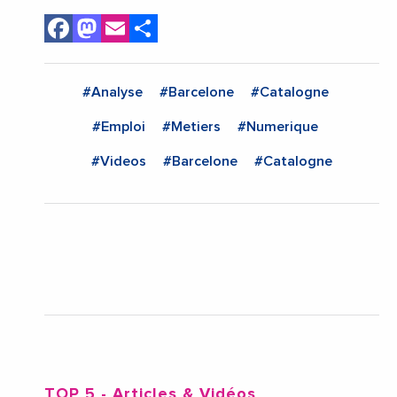
Facebook
Mastodon
Email
Share
#Analyse
#Barcelone
#Catalogne
#Emploi
#Metiers
#Numerique
#Videos
#Barcelone
#Catalogne
TOP 5
- Articles & Vidéos