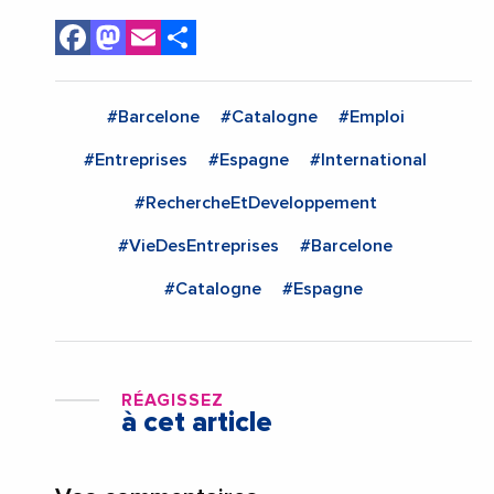
Facebook
Mastodon
Email
Share
#Barcelone
#Catalogne
#Emploi
#Entreprises
#Espagne
#International
#RechercheEtDeveloppement
#VieDesEntreprises
#Barcelone
#Catalogne
#Espagne
RÉAGISSEZ
à cet article