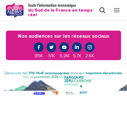
Toute l'information économique
du Sud de la France en temps
réel
Nos audiences sur les réseaux sociaux
85K
51K
5,2M
5,7K
2,6K