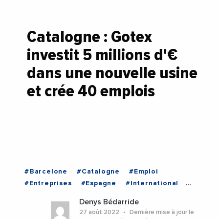
Catalogne : Gotex
investit 5 millions d'€
dans une nouvelle usine
et crée 40 emplois
#Barcelone
#Catalogne
#Emploi
#Entreprises
#Espagne
#International
#RechercheEtDeveloppement
Denys Bédarride
#VieDesEntreprises
#Barcelone
27 août 2022
Dernière mise à jour le
#Catalogne
#Espagne