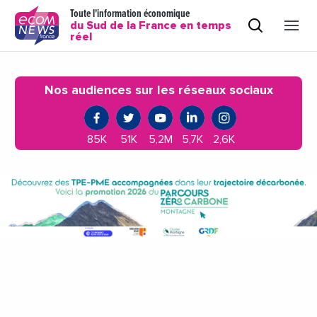
Toute l'information économique
du Sud de la France en temps
réel
Nos audiences sur les réseaux sociaux
85K
51K
5,2M
5,7K
2,6K