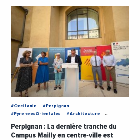
#Occitanie
#Perpignan
#PyreneesOrientales
#Architecture
#Education
#Enseignement
Perpignan : La dernière tranche du
#EnseignementSuperieur
#Etudiants
Campus Mailly en centre-ville est
#Formation
#LouisAliot
#Travaux