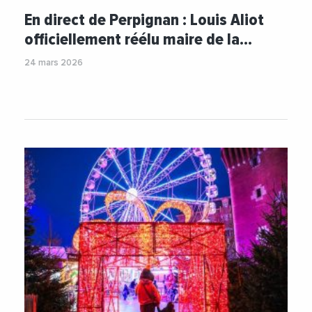
#Municipales
#Municipales2026
#Politique
En direct de Perpignan : Louis Aliot
#Videos
#VilleDePerpignan
officiellement réélu maire de la…
24 mars 2026