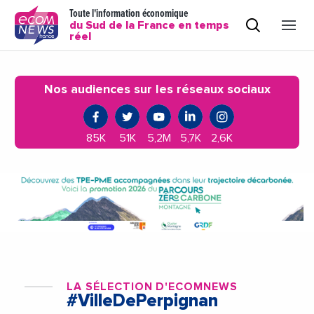
Toute l'information économique
du Sud de la France en temps
réel
Nos audiences sur les réseaux sociaux
85K
51K
5,2M
5,7K
2,6K
LA SÉLECTION D'ECOMNEWS
#VilleDePerpignan