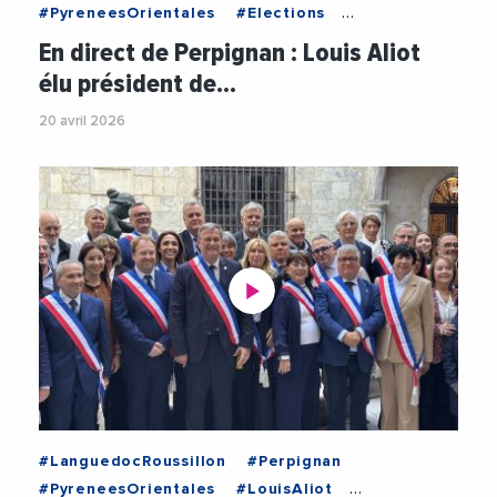
#PyreneesOrientales
#Elections
#LouisAliot
En direct de Perpignan : Louis Aliot
#PerpignanMediterraneeMetropole
élu président de…
#Politique
#VilleDePerpignan
20 avril 2026
#LanguedocRoussillon
#Perpignan
#PyreneesOrientales
#LouisAliot