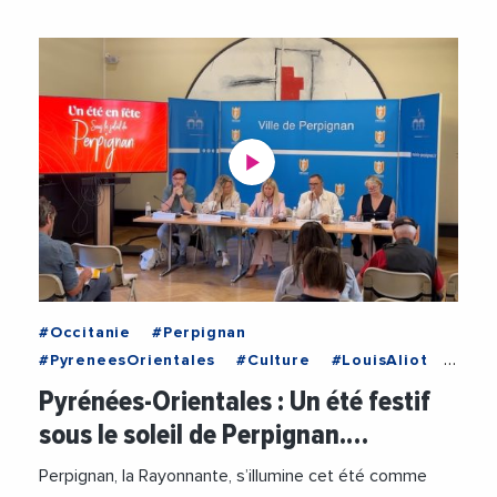
#Occitanie
#Perpignan
#PyreneesOrientales
#Culture
#LouisAliot
#Musique
#Patrimoine
#Videos
Pyrénées-Orientales : Un été festif
#VilleDePerpignan
sous le soleil de Perpignan.…
Perpignan, la Rayonnante, s’illumine cet été comme