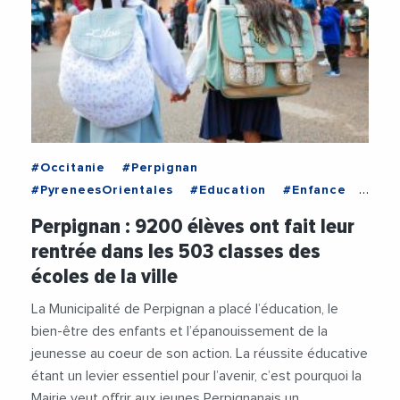
#Occitanie
#Perpignan
#PyreneesOrientales
#Education
#Enfance
#LouisAliot
#RentreeScolaire
#Scolarite
Perpignan : 9200 élèves ont fait leur
#VilleDePerpignan
rentrée dans les 503 classes des
écoles de la ville
La Municipalité de Perpignan a placé l’éducation, le
bien-être des enfants et l’épanouissement de la
jeunesse au coeur de son action. La réussite éducative
étant un levier essentiel pour l’avenir, c’est pourquoi la
Mairie veut offrir aux jeunes Perpignanais un