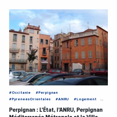
#Occitanie
#Perpignan
#PyreneesOrientales
#ANRU
#Logement
#PerpignanMediterraneeMetropole
#Securite
Perpignan : L’État, l’ANRU, Perpignan
#VilleDePerpignan