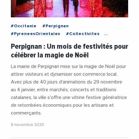
#Occitanie
#Perpignan
#PyreneesOrientales
#Collectivites
#Culture
#LouisAliot
#Patrimoine
Perpignan : Un mois de festivités pour
#Tourisme
#VilleDePerpignan
célébrer la magie de Noël
La mairie de Perpignan mise sur la magie de Noël pour
attirer visiteurs et dynamiser son commerce local.
Avec plus de 40 jours d'animations du 29 novembre
au 4 janvier, entre marchés, concerts et traditions
catalanes, la ville s'offre une vitrine festive génératrice
de retombées économiques pour les artisans et
commerçants.
8 novembre 2025