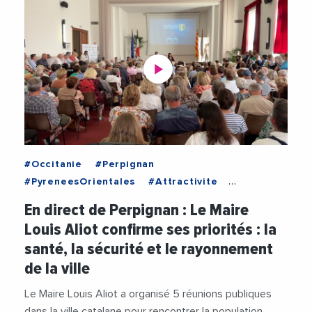
#Occitanie
#Perpignan
#PyreneesOrientales
#Attractivite
#BienEtre
#Culture
#Enseignement
En direct de Perpignan : Le Maire
#LouisAliot
#Patrimoine
#Police
Louis Aliot confirme ses priorités : la
#Politique
#Sante
#Securite
#Videos
santé, la sécurité et le rayonnement
#VilleDePerpignan
de la ville
Le Maire Louis Aliot a organisé 5 réunions publiques
dans la ville catalane pour rencontrer la population,