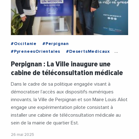
#Occitanie
#Perpignan
#PyreneesOrientales
#DesertsMedicaux
#LouisAliot
#Sante
#Service
Perpignan : La Ville inaugure une
#VilleDePerpignan
cabine de téléconsultation médicale
Dans le cadre de sa politique engagée visant à
démocratiser l’accès aux dispositifs numériques
innovants, la Ville de Perpignan et son Maire Louis Aliot
engage une expérimentation pilote consistant à
installer une cabine de téléconsultation médicale au
sein de la mairie de quartier Est.
26 mai 2025