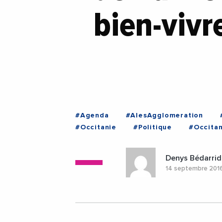
bien-vivre
#Agenda
#AlesAgglomeration
#Occitanie
#Politique
#Occitan
Denys Bédarrid
14 septembre 201