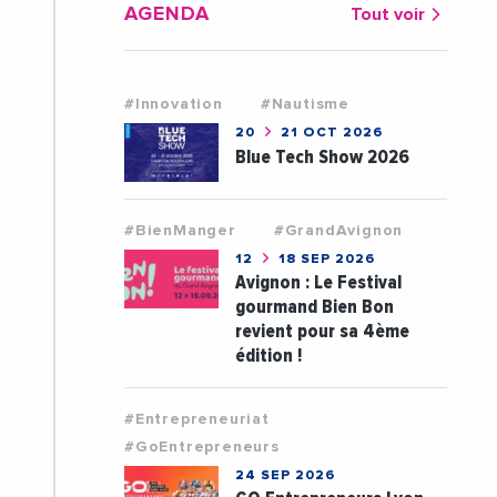
AGENDA
Tout voir
#Innovation
#Nautisme
20
21 OCT 2026
Blue Tech Show 2026
#BienManger
#GrandAvignon
12
18 SEP 2026
Avignon : Le Festival
gourmand Bien Bon
revient pour sa 4ème
édition !
#Entrepreneuriat
#GoEntrepreneurs
24 SEP 2026