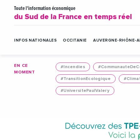
Toute l'information économique
du Sud de la France en temps réel
INFOS NATIONALES
OCCITANIE
AUVERGNE-RHÔNE-A
EN CE
#Incendies
#CommunauteDeCo
MOMENT
#TransitionEcologique
#Clima
#UniversitePaulValery