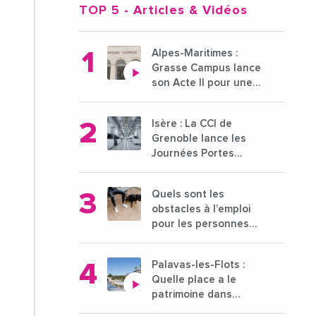
TOP 5
- Articles & Vidéos
Alpes-Maritimes :
Grasse Campus lance
son Acte II pour une
nouvelle étape
ambitieuse pour
Isère : La CCI de
l'enseignement
Grenoble lance les
supérieur
Journées Portes
Ouvertes des
entreprises du 15 au
Quels sont les
21 octobre 2024
obstacles à l’emploi
pour les personnes
déficientes visuelles ?
Palavas-les-Flots :
Quelle place a le
patrimoine dans
l'attractivité de la ville