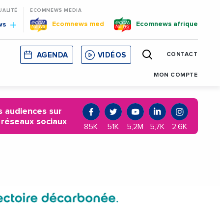
UALITÉ
ECOMNEWS MEDIA
Ecomnews med
Ecomnews afrique
ws
AGENDA
VIDÉOS
CONTACT
E
CORSE
MONACO
CATALOGNE
MON COMPTE
 audiences sur
 réseaux sociaux
85K
51K
5,2M
5,7K
2,6K