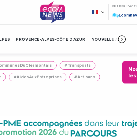
FILTRER L'ACT
My
Ecomne
LPES
PROVENCE-ALPES-CÔTE D'AZUR
NOUVELLE AQUITAIN
mmunesDuClermontais
#Transports
Nos
les
t
#AidesAuxEntreprises
#Artisans