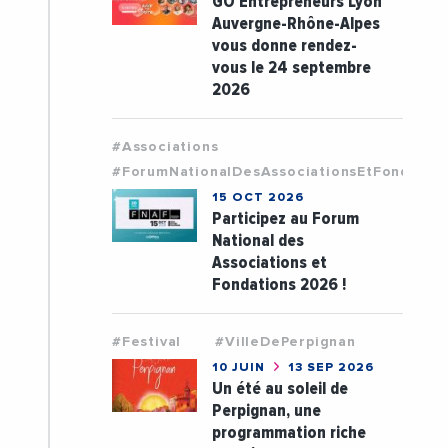
GO Entrepreneurs Lyon
Auvergne-Rhône-Alpes
vous donne rendez-
vous le 24 septembre
2026
#Associations
#ForumNationalDesAssociationsEtFondatio
15 OCT 2026
Participez au Forum
National des
Associations et
Fondations 2026 !
#Festival
#VilleDePerpignan
10 JUIN
13 SEP 2026
Un été au soleil de
Perpignan, une
programmation riche