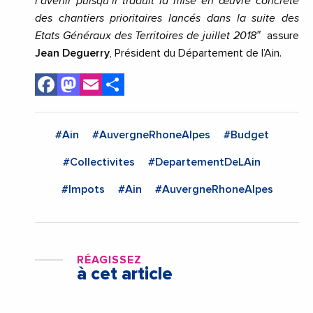
l’avenir puisqu’il traduit la mise en œuvre concrète
des chantiers prioritaires lancés dans la suite des
Etats Généraux des Territoires de juillet 2018″
assure
Jean Deguerry
, Président du Département de l’Ain.
Facebook
Mastodon
Email
Share
#Ain
#AuvergneRhoneAlpes
#Budget
#Collectivites
#DepartementDeLAin
#Impots
#Ain
#AuvergneRhoneAlpes
RÉAGISSEZ
à cet article