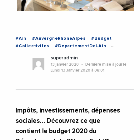
#Ain
#AuvergneRhoneAlpes
#Budget
#Collectivites
#DepartementDeLAin
#Impots
#Ain
#AuvergneRhoneAlpes
superadmin
13 janvier 2020
Dernière mise à jour le
Lundi 13 Janvier 2020 à 08:01
Impôts, investissements, dépenses
sociales… Découvrez ce que
contient le budget 2020 du