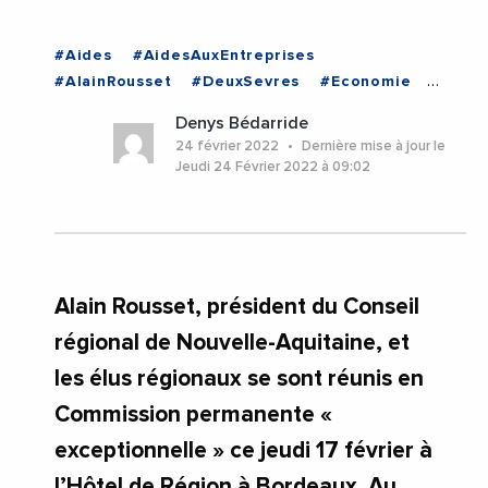
#Aides
#AidesAuxEntreprises
#AlainRousset
#DeuxSevres
#Economie
#Emploi
#Financement
#Gironde
Denys Bédarride
#NouvelleAquitaine
24 février 2022
Dernière mise à jour le
#RegionNouvelleAquitaine
#Gironde
Jeudi 24 Février 2022 à 09:02
#NouvelleAquitaine
Alain Rousset, président du Conseil
régional de Nouvelle-Aquitaine, et
les élus régionaux se sont réunis en
Commission permanente «
exceptionnelle » ce jeudi 17 février à
l’Hôtel de Région à Bordeaux. Au