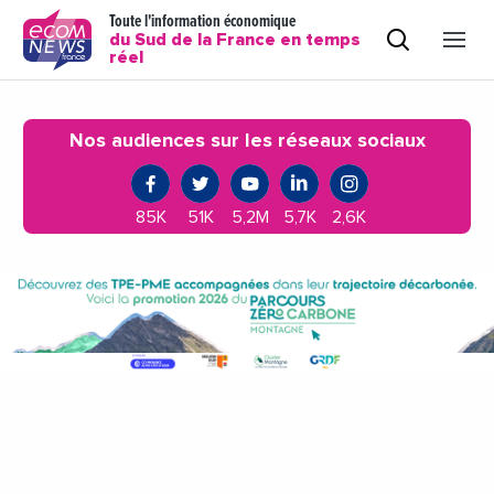
Toute l'information économique
du Sud de la France en temps
réel
Nos audiences sur les réseaux sociaux
85K
51K
5,2M
5,7K
2,6K