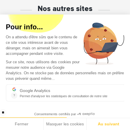
Nos autres sites
ECOMNEWS MEDIA
Toute l'information économique des pays
de la Méditerrannée en temps réel
Nos audiences sur les réseaux sociaux
1,2M
87K
1,49M
1,1K
2,1K
Toute l’information économique des pays