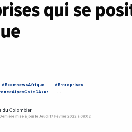
prises qui se pos
que
#EcomnewsAfrique
#Entreprises
venceAlpesCoteDAzur
#RenaudMuselier
#Marseille
u du Colombier
Dernière mise à jour le Jeudi 17 Février 2022 à 08:02