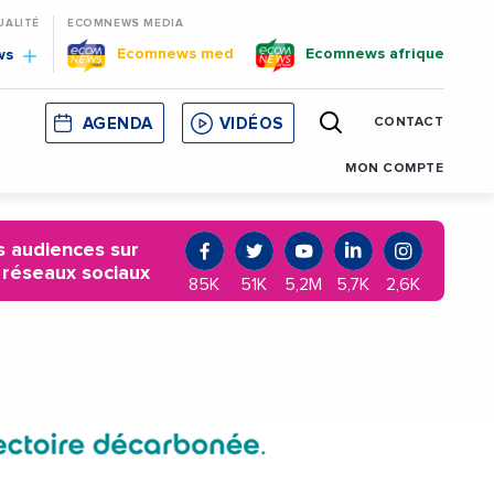
UALITÉ
ECOMNEWS MEDIA
Ecomnews med
Ecomnews afrique
ws
AGENDA
VIDÉOS
CONTACT
E
CORSE
MONACO
CATALOGNE
MON COMPTE
 audiences sur
 réseaux sociaux
85K
51K
5,2M
5,7K
2,6K