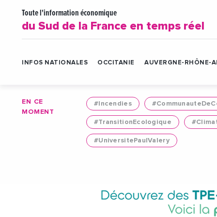
Toute l'information économique
du Sud de la France en temps réel
INFOS NATIONALES
OCCITANIE
AUVERGNE-RHÔNE-A
EN CE
#Incendies
#CommunauteDeCo
MOMENT
#TransitionEcologique
#Clima
#UniversitePaulValery