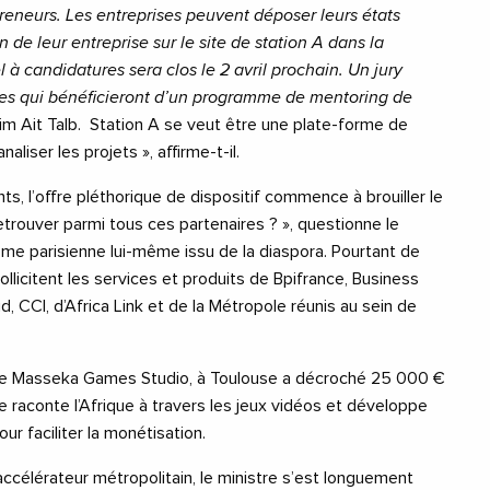
eneurs. Les entreprises peuvent déposer leurs états
n de leur entreprise sur le site de station A dans la
 à candidatures sera clos le 2 avril prochain. Un jury
ses qui bénéficieront d’un programme de mentoring de
im Ait Talb.
Station A se veut être une plate-forme de
aliser les projets », affirme-t-il.
ts, l’offre pléthorique de dispositif commence à brouiller le
rouver parmi tous ces partenaires ? », questionne le
me parisienne lui-même issu de la diaspora. Pourtant de
ollicitent les services et produits de Bpifrance, Business
, CCI, d’Africa Link et de la Métropole réunis au sein de
e Masseka Games Studio, à Toulouse a décroché 25 000 €
e raconte l’Afrique à travers les jeux vidéos et développe
ur faciliter la monétisation.
l’accélérateur métropolitain, le ministre s’est longuement