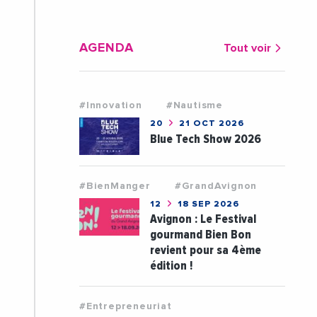
AGENDA
Tout voir
#Innovation
#Nautisme
20
21 OCT 2026
Blue Tech Show 2026
#BienManger
#GrandAvignon
12
18 SEP 2026
Avignon : Le Festival
gourmand Bien Bon
revient pour sa 4ème
édition !
#Entrepreneuriat