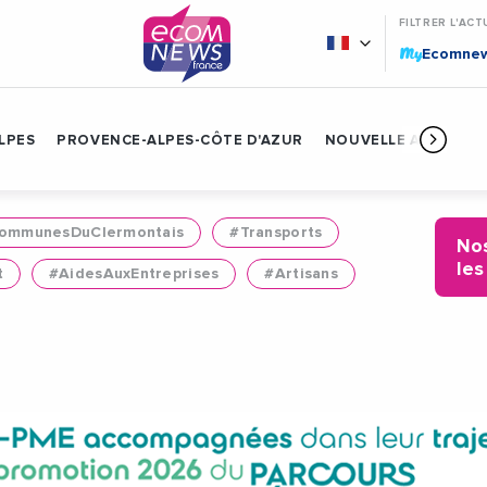
FILTRER L'ACT
My
Ecomne
LPES
PROVENCE-ALPES-CÔTE D'AZUR
NOUVELLE AQUITAIN
mmunesDuClermontais
#Transports
Nos
les
t
#AidesAuxEntreprises
#Artisans