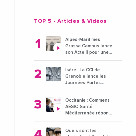
TOP 5
- Articles & Vidéos
Alpes-Maritimes :
Grasse Campus lance
son Acte II pour une
nouvelle étape
ambitieuse pour
Isère : La CCI de
l'enseignement
Grenoble lance les
supérieur
Journées Portes
Ouvertes des
entreprises du 15 au
Occitanie : Comment
21 octobre 2024
AÉSIO Santé
Méditerranée répond
à la problématique
des déserts médicaux
Quels sont les
?