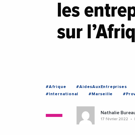
les entre
sur l’Afri
#Afrique
#AidesAuxEntreprises
#International
#Marseille
#Pro
#RegionSudProvenceAlpesCoteDAzur
#ProvenceAlpesCoteDAzur
Nathalie Burea
17 février 2022