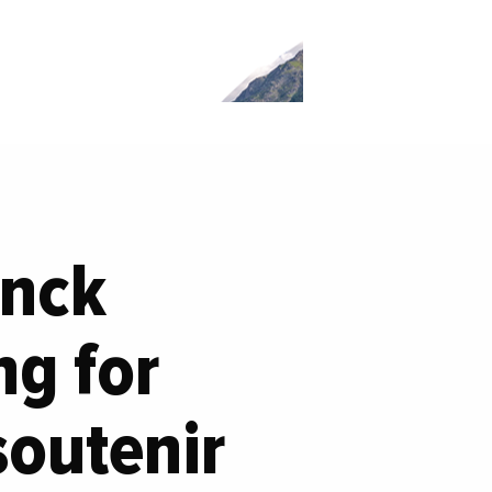
anck
ng for
soutenir