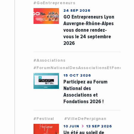
#GoEntrepreneurs
24 SEP 2026
GO Entrepreneurs Lyon
Auvergne-Rhône-Alpes
vous donne rendez-
vous le 24 septembre
2026
#Associations
#ForumNationalDesAssociationsEtFondatio
15 OCT 2026
Participez au Forum
National des
Associations et
Fondations 2026 !
#Festival
#VilleDePerpignan
10 JUIN
13 SEP 2026
Un été au soleil de