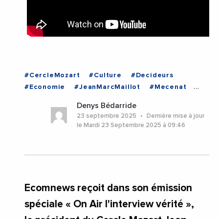
#CercleMozart
#Culture
#Decideurs
#Economie
#JeanMarcMaillot
#Mecenat
#ONAIR
#Sport
#Videos
#Herault
Denys Bédarride
#Montpellier
#Occitanie
23 septembre 2025
Dernière mise à jour
le Mardi 23 Septembre 2025 à 09:46
Ecomnews reçoit dans son émission
spéciale « On Air l'interview vérité »,