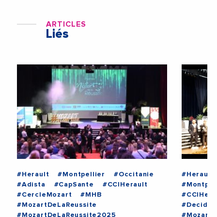
ARTICLES
Liés
#Herault
#Montpellier
#Occitanie
#Herault
#Adista
#CapSante
#CCIHerault
#Montpel
#CercleMozart
#MHB
#CCIHera
#MozartDeLaReussite
#Decideu
#MozartDeLaReussite2025
#MozartD