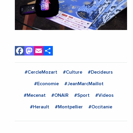
Facebook
Mastodon
Email
Share
#CercleMozart
#Culture
#Decideurs
#Economie
#JeanMarcMaillot
#Mecenat
#ONAIR
#Sport
#Videos
#Herault
#Montpellier
#Occitanie