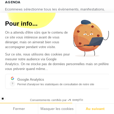
AGENDA
Ecomnews sélectionne tous les évènements, manifestations,
salons, forums les plus importants à ne surtout pas manquer en
lien avec @ecomnewsagenda
ENTREPRISES
Ecomnews veut démontrer la force que représente le tissu
des entreprises sur tous les bassins d’emploi du sud en
réalisant des focus sur les plus innovantes d’entre elles
VIDÉOS
Retrouvez tous les reportages et interviews de terrain réalisés
par nos journalistes professionnels sur les acteurs régionaux
les plus dynamiques
EMPLOI
C’est une priorité pour Ecomnews d’aider les personnes qui
recherchent un emploi ou une formation. Retrouvez aussi les
offres d’emploi des entreprises