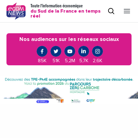
Toute l'information économique
du Sud de la France en temps
réel
Nos audiences sur les réseaux sociaux
85K
51K
5,2M
5,7K
2,6K