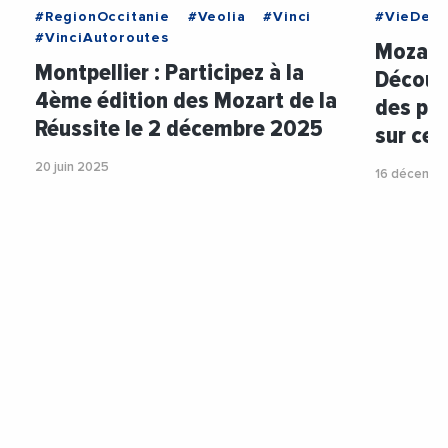
#RegionOccitanie
#Veolia
#Vinci
#VieDesE
#VinciAutoroutes
Mozart 
Montpellier : Participez à la
Découv
4ème édition des Mozart de la
des per
Réussite le 2 décembre 2025
sur cet
20 juin 2025
16 décembr