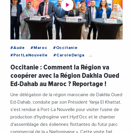
#Aude
#Maroc
#Occitanie
#PortLaNouvelle
#CaroleDelga
#Collectivites
#Cooperation
#Hydrogene
Occitanie : Comment la Région va
#JalilBenabdillah
#Maroc
#RegionOccitanie
coopérer avec la Région Dakhla Oued
#Videos
Ed-Dahab au Maroc ? Reportage !
Une délégation de la région marocaine de Dakhla Oued
Ed-Dahab, conduite par son Président Yanja El Khattat,
s'est rendue à Port-La Nouvelle pour visiter l'usine de
production d'hydrogène vert Hyd'Occ et le chantier
d'assemblage des éoliennes flottantes du futur parc
commercial de la « Narbonnaise ». Cette visite fait