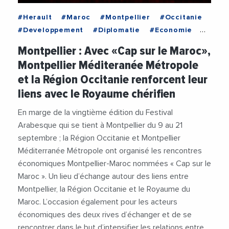
#Herault
#Maroc
#Montpellier
#Occitanie
#Developpement
#Diplomatie
#Economie
#Emploi
#International
#JalilBenabdillah
Montpellier : Avec «Cap sur le Maroc»,
#Maroc
#MichaelDelafosse
Montpellier Méditeranée Métropole
#RegionOccitanie
#Videos
et la Région Occitanie renforcent leur
#VieDesEntreprises
liens avec le Royaume chérifien
En marge de la vingtième édition du Festival
Arabesque qui se tient à Montpellier du 9 au 21
septembre ; la Région Occitanie et Montpellier
Méditerranée Métropole ont organisé les rencontres
économiques Montpellier-Maroc nommées « Cap sur le
Maroc ». Un lieu d’échange autour des liens entre
Montpellier, la Région Occitanie et le Royaume du
Maroc. L’occasion également pour les acteurs
économiques des deux rives d’échanger et de se
rencontrer dans le but d’intensifier les relations entre