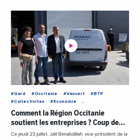
#Gard
#Occitanie
#Vauvert
#BTP
#Collectivites
#Economie
#EconomieCirculaire
#JalilBenabdillah
Comment la Région Occitanie
#RegionOccitanie
#Videos
soutient les entreprises ? Coup de…
#VieDesEntreprises
Ce jeudi 23 juillet, Jalil Benabdillah, vice-président de la