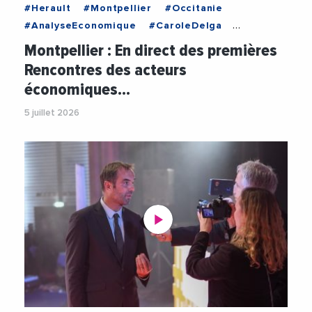
#Herault
#Montpellier
#Occitanie
#AnalyseEconomique
#CaroleDelga
#Collectivites
#Decideurs
#Economie
Montpellier : En direct des premières
#Entreprises
#JalilBenabdillah
Rencontres des acteurs
#RegionOccitanie
#Videos
économiques…
5 juillet 2026