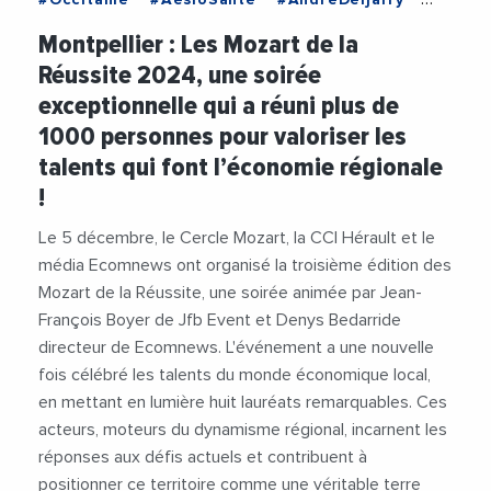
#CaisseDEpargneLR
#CapSante
#CCIHerault
Montpellier : Les Mozart de la
#CercleMozart
#Collectivites
#Decideurs
Réussite 2024, une soirée
#Economie
#Entreprises
#JalilBenabdillah
exceptionnelle qui a réuni plus de
#JeanMarcMaillot
#JulienDeljarry
1000 personnes pour valoriser les
#LamineGharbi
#MozartDeLaReussite
talents qui font l’économie régionale
#RegionOccitanie
#Social
#Sport
!
#StephaneMarcel
#Veolia
#Videos
#VieDesEntreprises
#Vinci
Le 5 décembre, le Cercle Mozart, la CCI Hérault et le
média Ecomnews ont organisé la troisième édition des
Mozart de la Réussite, une soirée animée par Jean-
François Boyer de Jfb Event et Denys Bedarride
directeur de Ecomnews. L'événement a une nouvelle
fois célébré les talents du monde économique local,
en mettant en lumière huit lauréats remarquables. Ces
acteurs, moteurs du dynamisme régional, incarnent les
réponses aux défis actuels et contribuent à
positionner ce territoire comme une véritable terre