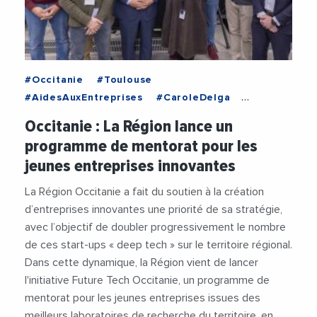
#Occitanie
#Toulouse
#AidesAuxEntreprises
#CaroleDelga
#Emploi
#Entrepreneuriat
#JalilBenabdillah
Occitanie : La Région lance un
#RegionOccitanie
#StartUp
programme de mentorat pour les
jeunes entreprises innovantes
La Région Occitanie a fait du soutien à la création
d’entreprises innovantes une priorité de sa stratégie,
avec l’objectif de doubler progressivement le nombre
de ces start-ups « deep tech » sur le territoire régional.
Dans cette dynamique, la Région vient de lancer
l'initiative Future Tech Occitanie, un programme de
mentorat pour les jeunes entreprises issues des
meilleurs laboratoires de recherche du territoire, en