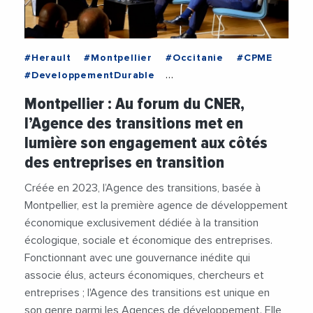
#Herault
#Montpellier
#Occitanie
#CPME
#DeveloppementDurable
#DeveloppementEconomique
#Economie
Montpellier : Au forum du CNER,
#Entreprises
#JalilBenabdillah
#MEDEF
l’Agence des transitions met en
#MichaelDelafosse
#TransitionEcologique
lumière son engagement aux côtés
#Videos
des entreprises en transition
Créée en 2023, l’Agence des transitions, basée à
Montpellier, est la première agence de développement
économique exclusivement dédiée à la transition
écologique, sociale et économique des entreprises.
Fonctionnant avec une gouvernance inédite qui
associe élus, acteurs économiques, chercheurs et
entreprises ; l'Agence des transitions est unique en
son genre parmi les Agences de développement. Elle