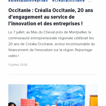
#AidesAuxEntreprises
#CrealiaOccitanie
#Economie
#Financement
#JalilBenabdillah
Occitanie : Créalia Occitanie, 20 ans
#RegionOccitanie
#StephaneMarcel
d'engagement au service de
#Videos
#VieDesEntreprises
l'innovation et des entreprises !
Le 7 juillet, au Mas du Cheval près de Montpellier, la
communauté entrepreneuriale régionale célébrait les
20 ans de Créalia Occitanie, acteur incontournable du
financement de l'innovation sur la région. Reportage
vidéo !
11 juillet 2025