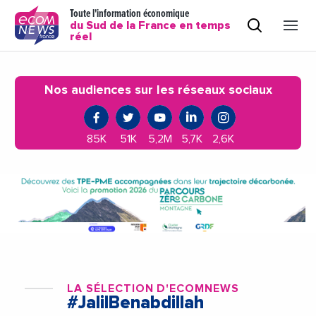
Toute l'information économique
du Sud de la France en temps
réel
Nos audiences sur les réseaux sociaux
85K
51K
5,2M
5,7K
2,6K
LA SÉLECTION D'ECOMNEWS
#JalilBenabdillah