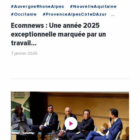
#AuvergneRhoneAlpes
#NouvelleAquitaine
#Occitanie
#ProvenceAlpesCoteDAzur
#CaroleDelga
#Ecomnews
Ecomnews : Une année 2025
#FabricePannekoucke
#FranckProust
exceptionnelle marquée par un
#JalilBenabdillah
#JeanLouisMasson
travail…
#JeanLucMoudenc
#LouisAliot
#MichaelDelafosse
7 janvier 2026
#MozartDeLaReussite2025
#OlivierSarlat
#ONAIR
#RenaudCalvat
#RenaudMuselier
#Videos