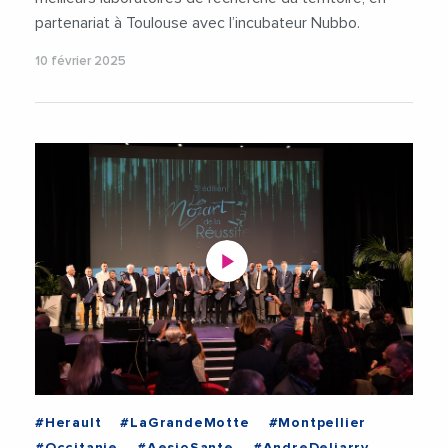
partenariat à Toulouse avec l’incubateur Nubbo.
10 février 2025
#Herault
#LaGrandeMotte
#Montpellier
#Occitanie
#AesioSante
#AndreDeljarry