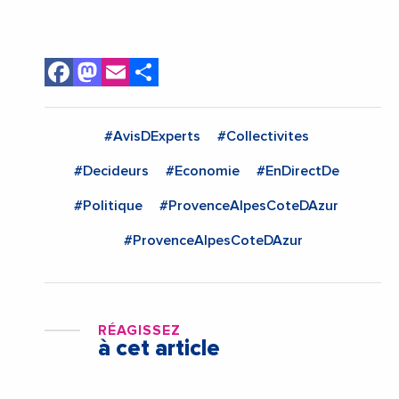
Facebook
Mastodon
Email
Share
#AvisDExperts
#Collectivites
#Decideurs
#Economie
#EnDirectDe
#Politique
#ProvenceAlpesCoteDAzur
#ProvenceAlpesCoteDAzur
RÉAGISSEZ
à cet article