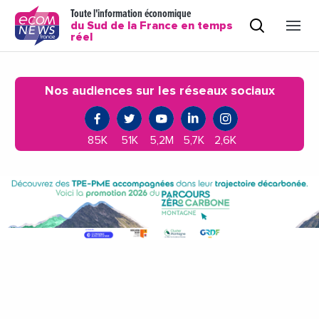
Toute l'information économique
du Sud de la France en temps
réel
Nos audiences sur les réseaux sociaux
85K
51K
5,2M
5,7K
2,6K