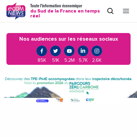
Toute l'information économique
du Sud de la France en temps
réel
Nos audiences sur les réseaux sociaux
85K
51K
5,2M
5,7K
2,6K