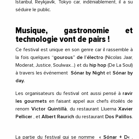
Istanbul, Reykjavík, Tokyo car, indéniablement, il a su
séduire le public.
Musique, gastronomie et
technologie vont de pairs !
Ce festival est unique en son genre car il rassemble à
la fois quelques “
gourous” de l’électro
(Nicolas Jaar,
Moderat, Justice, Soulwax…) et du
hip hop
(De La Soul)
à travers les événement
Sónar by Night
et
Sónar by
day.
Les organisateurs du festival ont aussi pensé à
ravir
les gourmets
en faisant appel aux chefs étoilés de
renom
Victor Quintillà
, du restaurant Lluerna
Xavier
Pellicer
, et
Albert Raurich
du restaurant
Dos Palillos
.
La partie du festival qui se nomme «
Sónar + D
« ,