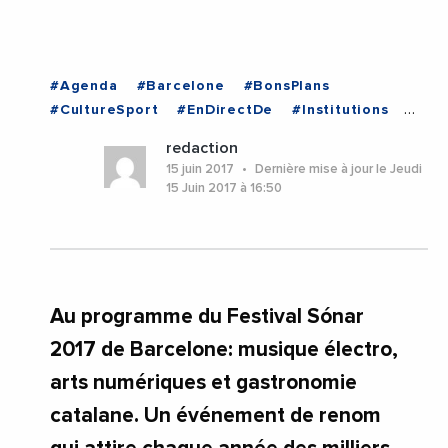
#Agenda
#Barcelone
#BonsPlans
#CultureSport
#EnDirectDe
#Institutions
#RepasDAffaire
#Barcelone
redaction
15 juin 2017
Dernière mise à jour le Jeudi
15 Juin 2017 à 16:50
Au programme du Festival Sónar
2017 de Barcelone: musique électro,
arts numériques et gastronomie
catalane. Un événement de renom