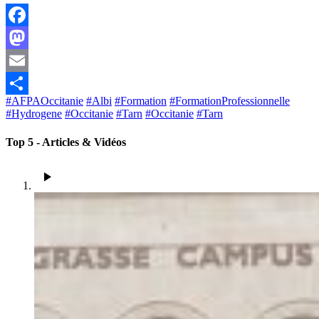
Facebook
Mastodon
Email
#AFPAOccitanie
#Albi
#Formation
#FormationProfessionnelle
Share
#Hydrogene
#Occitanie
#Tarn
#Occitanie
#Tarn
Top 5
- Articles & Vidéos