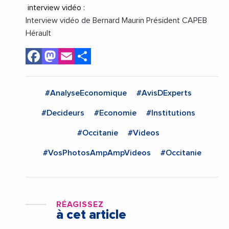
interview vidéo :
Interview vidéo de Bernard Maurin Président CAPEB
Hérault
Facebook
Mastodon
Email
Share
#AnalyseEconomique
#AvisDExperts
#Decideurs
#Economie
#Institutions
#Occitanie
#Videos
#VosPhotosAmpAmpVideos
#Occitanie
RÉAGISSEZ
à cet article