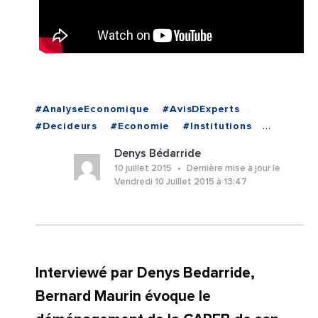
#AnalyseEconomique
#AvisDExperts
#Decideurs
#Economie
#Institutions
#Occitanie
#Videos
Denys Bédarride
#VosPhotosAmpAmpVideos
#Occitanie
10 juillet 2015
Dernière mise à jour le
Vendredi 10 Juillet 2015 à 13:47
Interviewé par Denys Bedarride,
Bernard Maurin évoque le