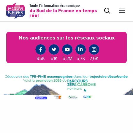
Toute l'information économique
du Sud de la France en temps
réel
Nos audiences sur les réseaux sociaux
85K
51K
5,2M
5,7K
2,6K