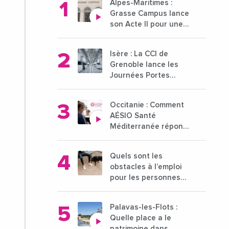
Alpes-Maritimes :
Grasse Campus lance
son Acte II pour une
nouvelle étape
ambitieuse pour
Isère : La CCI de
l'enseignement
Grenoble lance les
supérieur
Journées Portes
Ouvertes des
entreprises du 15 au
Occitanie : Comment
21 octobre 2024
AÉSIO Santé
Méditerranée répond
à la problématique
des déserts médicaux
Quels sont les
?
obstacles à l’emploi
pour les personnes
déficientes visuelles ?
Palavas-les-Flots :
Quelle place a le
patrimoine dans