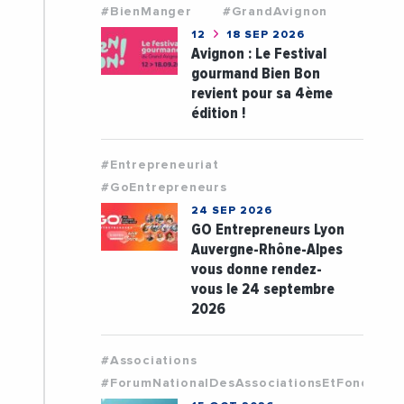
#BienManger
#GrandAvignon
12
18 SEP 2026
Avignon : Le Festival
gourmand Bien Bon
revient pour sa 4ème
édition !
#Entrepreneuriat
#GoEntrepreneurs
24 SEP 2026
GO Entrepreneurs Lyon
Auvergne-Rhône-Alpes
vous donne rendez-
vous le 24 septembre
2026
#Associations
#ForumNationalDesAssociationsEtFondatio