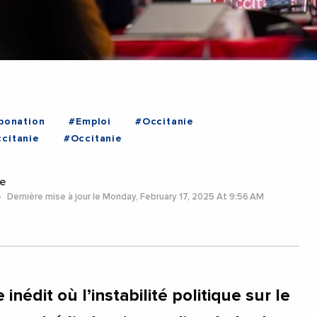
bonation
#Emploi
#Occitanie
citanie
#Occitanie
e
Dernière mise à jour le Monday, February 17, 2025 At 9:56 AM
inédit où l’instabilité politique sur le