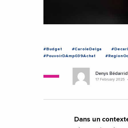
#Budget
#CaroleDelga
#Decar
#PouvoirDAmp039Achat
#RegionOc
Denys Bédarrid
17 February 2025
Dans un contexte 