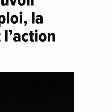
ouvoir
loi, la
 l’action