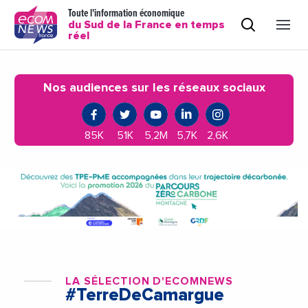
Toute l'information économique
du Sud de la France en temps
réel
Nos audiences sur les réseaux sociaux
85K
51K
5,2M
5,7K
2,6K
LA SÉLECTION D'ECOMNEWS
#TerreDeCamargue