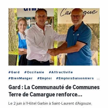
#Gard
#Occitanie
#Attractivite
#BienManger
#Emploi
#EmploisSaisonniers
#Hotellerie
#HotellerieRestauration
Gard : La Communauté de Communes
#Restauration
#RobertCrauste
Terre de Camargue renforce…
#TerreDeCamargue
#Tourisme
#TransitionEcologique
#UMIH
#UMIH30
Le 2 juin à l’Hôtel Garbin à Saint-Laurent d’Aigouze,