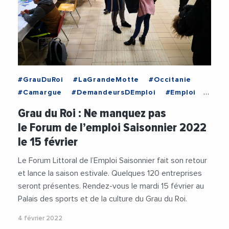
#GrauDuRoi
#LaGrandeMotte
#Occitanie
#Camargue
#DemandeursDEmploi
#Emploi
#EmploisSaisonniers
#GrauDuRoi
Grau du Roi : Ne manquez pas
#LaGrandeMotte
#Occitanie
#PaysDeLOr
le Forum de l’emploi Saisonnier 2022
#TerreDeCamargue
le 15 février
Le Forum Littoral de l’Emploi Saisonnier fait son retour
et lance la saison estivale. Quelques 120 entreprises
seront présentes. Rendez-vous le mardi 15 février au
Palais des sports et de la culture du Grau du Roi.
4 février 2022