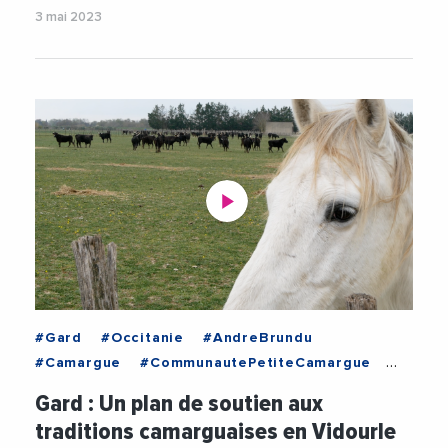
3 mai 2023
#Gard
#Occitanie
#AndreBrundu
#Camargue
#CommunautePetiteCamargue
#Economie
#Elevage
#JeanDenat
Gard : Un plan de soutien aux
#PETRVidourleCamargue
#PierreMartinez
traditions camarguaises en Vidourle
#TerreDeCamargue
#Tourisme
#Videos