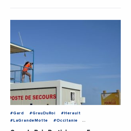
#Gard
#GrauDuRoi
#Herault
#LaGrandeMotte
#Occitanie
#EmploiFormation
#EmploisSaisonniers