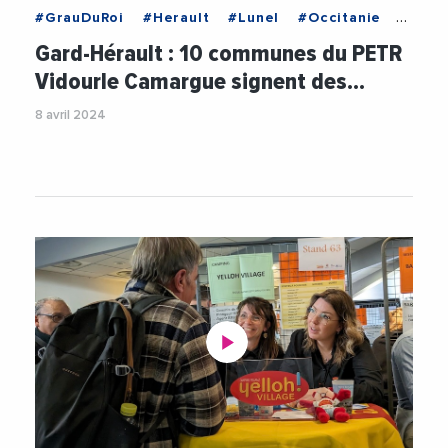
#GrauDuRoi
#Herault
#Lunel
#Occitanie
#Sommieres
#Vauvert
#Aides
Gard-Hérault : 10 communes du PETR
#AndreBrundu
#CaroleDelga
Vidourle Camargue signent des…
#CommunautePetiteCamargue
#Financement
8 avril 2024
#FlorenceBrutus
#FreddyCerda
#LEADER
#LunelAgglo
#PaysDeSommieres
#PETRVidourleCamargue
#PhilippeGras
#PierreMartinez
#RegionOccitanie
#RhonyVistreVidourle
#RobertCrauste
#Ruralite
#TerreDeCamargue
#Videos