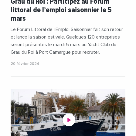
Grau du Roi : Participez au Forum
#ForumLittoral
#PaysDeLOr
littoral de l’emploi saisonnier le 5
#RobertCrauste
#StephanRossignol
mars
#TerreDeCamargue
Le Forum Littoral de l’Emploi Saisonnier fait son retour
et lance la saison estivale. Quelques 120 entreprises
seront présentes le mardi 5 mars au Yacht Club du
Grau du Roi à Port Camargue pour recruter.
20 février 2024