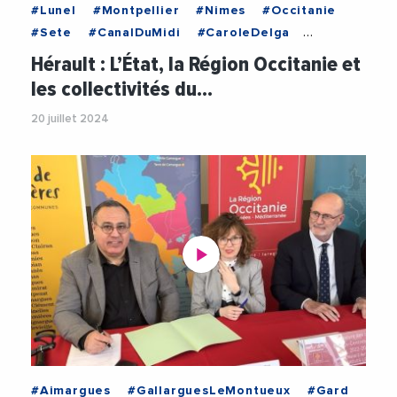
#Lunel
#Montpellier
#Nimes
#Occitanie
#Sete
#CanalDuMidi
#CaroleDelga
#Europe
#MetropoleDeMontpellier
Hérault : L’État, la Région Occitanie et
#NimesMetropole
#PaysDeLOr
les collectivités du…
#RegionOccitanie
20 juillet 2024
#SeteAgglopoleMediterranee
#TerreDeCamargue
#Aimargues
#GallarguesLeMontueux
#Gard