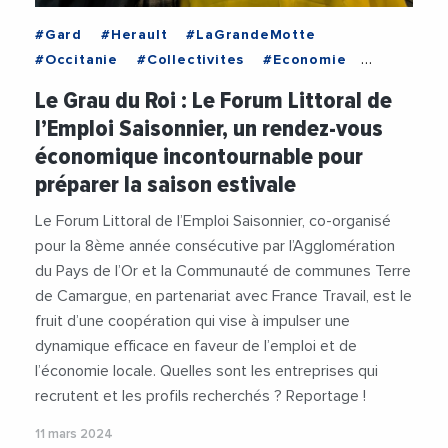
#Gard
#Herault
#LaGrandeMotte
#Occitanie
#Collectivites
#Economie
#Emploi
#Entreprises
#PaysDeLOr
Le Grau du Roi : Le Forum Littoral de
#RobertCrauste
#Salon
#StephanRossignol
l’Emploi Saisonnier, un rendez-vous
#TerreDeCamargue
#Videos
économique incontournable pour
préparer la saison estivale
Le Forum Littoral de l’Emploi Saisonnier, co-organisé
pour la 8ème année consécutive par l’Agglomération
du Pays de l’Or et la Communauté de communes Terre
de Camargue, en partenariat avec France Travail, est le
fruit d’une coopération qui vise à impulser une
dynamique efficace en faveur de l’emploi et de
l’économie locale. Quelles sont les entreprises qui
recrutent et les profils recherchés ? Reportage !
11 mars 2024