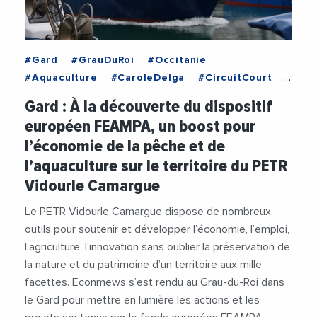
#Gard
#GrauDuRoi
#Occitanie
#Aquaculture
#CaroleDelga
#CircuitCourt
#Ecologie
#Economie
#Europe
#FEAMPA
Gard : À la découverte du dispositif
#Label
#MairieDuGrauDuRoi
#Peche
européen FEAMPA, un boost pour
#PETRVidourleCamargue
#PierreMartinez
l’économie de la pêche et de
#RegionOccitanie1
#Restauration
l’aquaculture sur le territoire du PETR
#RobertCrauste
#TerreDeCamargue
#Videos
Vidourle Camargue
Le PETR Vidourle Camargue dispose de nombreux
outils pour soutenir et développer l’économie, l’emploi,
l’agriculture, l’innovation sans oublier la préservation de
la nature et du patrimoine d’un territoire aux mille
facettes. Econmews s’est rendu au Grau-du-Roi dans
le Gard pour mettre en lumière les actions et les