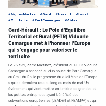
#AiguesMortes
#Gard
#Herault
#Lunel
#Occitanie
#PortCamargue
#Aides
#Biodiversite
#Climat
Gard-Hérault : Le Pôle d’Equilibre
#CommunautePetiteCamargue
#Economie
Territorial et Rural (PETR) Vidourle
#Emploi
#Entreprises
#Europe
Camargue met à l’honneur l’Europe
#Financement
#Mobilite
qui s’engage pour valoriser le
#PaysDeSommieres
#PETRVidourleCamargue
territoire
#PierreMartinez
#TerreDeCamargue
#Tourisme
#Videos
#VieDesEntreprises
Le 26 avril, Pierre Martinez, Président du PETR Vidourle
#VilleDAiguesMortes
Camargue a annoncé au club house de Port Camargue
au Grau-du-Roi le programme du « Joli Mois de l’Europe
» qui se déroulera tout au long du mois de mai. Un
évènement qui vient mettre en lumière les grandes et
les petites entreprises ayant bénéficié des
subventions européennes (LEADER et FEAMPA) et qui