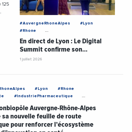
e 125
,
#AuvergneRhoneAlpes
#Lyon
#Rhone
#CampusDuNumeriqueAuvergne
En direct de Lyon : Le Digital
#FabricePannekoucke
#Formation
Summit confirme son…
#Innovation
1 juillet 2026
#RegionAuvergneRhoneAlpes
#Technologie
#Videos
RhoneAlpes
#Lyon
#Rhone
te
#IndustriePharmaceutique
n
#Lyonbiopole
#Sante
yonbiopôle Auvergne-Rhône-Alpes
reprises
 sa nouvelle feuille de route
que pour renforcer l’écosystème