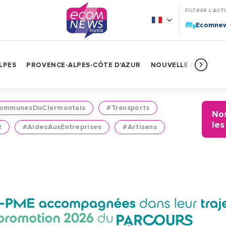
FILTRER L'ACT
My
Ecomne
LPES
PROVENCE-ALPES-CÔTE D'AZUR
NOUVELLE AQUITAIN
mmunesDuClermontais
#Transports
Nos
les
t
#AidesAuxEntreprises
#Artisans