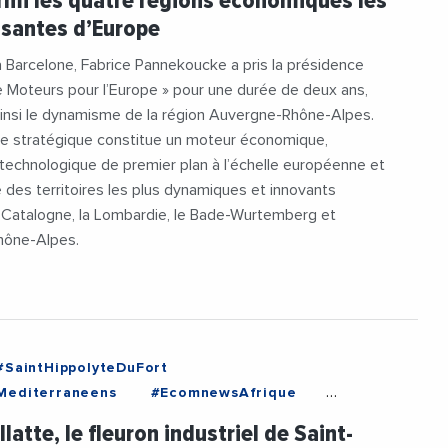
rmi les quatre régions économiques les
ssantes d’Europe
n à Barcelone, Fabrice Pannekoucke a pris la présidence
 Moteurs pour l’Europe » pour une durée de deux ans,
ainsi le dynamisme de la région Auvergne-Rhône-Alpes.
ce stratégique constitue un moteur économique,
t technologique de premier plan à l’échelle européenne et
e des territoires les plus dynamiques et innovants
a Catalogne, la Lombardie, le Bade-Wurtemberg et
hône-Alpes.
#SaintHippolyteDuFort
Mediterraneens
#EcomnewsAfrique
#Industrie
#IndustrieTextile
llatte, le fleuron industriel de Saint-
n
#MadeInFrance
#Partenariat