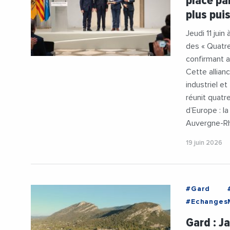
place pa
plus pui
Jeudi 11 jui
des « Quatre
confirmant 
Cette allian
industriel e
réunit quatr
d’Europe : l
Auvergne-R
19 juin 2026
#Gard
#Echanges
#Export
Gard : Ja
#Innovatio