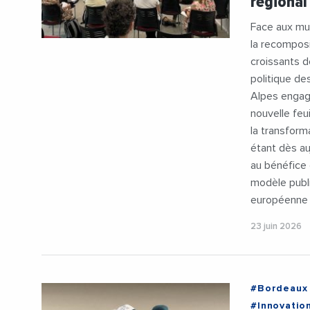
régional
Face aux mut
la recomposi
croissants d
politique d
Alpes engag
nouvelle feu
la transform
étant dès au
au bénéfice 
modèle publi
européenne e
23 juin 2026
#Bordeaux
#Innovatio