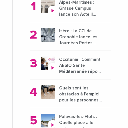
Alpes-Maritimes :
Grasse Campus
lance son Acte II
pour une nouvelle
étape ambitieuse
Isère : La CCI de
pour l'enseignement
Grenoble lance les
supérieur
Journées Portes
Ouvertes des
entreprises du 15 au
Occitanie : Comment
21 octobre 2024
AÉSIO Santé
Méditerranée répond
à la problématique
des déserts
Quels sont les
médicaux ?
obstacles à l’emploi
pour les personnes
déficientes visuelles
?
Palavas-les-Flots :
Quelle place a le