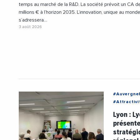
temps au marché de la R&D. La société prévoit un CA d
millions € à l’horizon 2035. L’innovation, unique au monde
s’adressera…
3 août 2026
#Auvergne
#Attractivi
#Innovatio
Lyon : L
#VieDesEnt
présente
stratégi