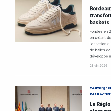
#StartUp
Bordeaux
transfor
baskets 
Fondée en 20
en créant de
l’occasion d
de balles de
développe 
21 juin 2026
#Auvergne
#Attractivi
#FabriceP
La Régio
#RegionAu