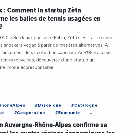
#Upcycling
#VieDesEntreprises
 : Comment la startup Zèta
me les balles de tennis usagées en
?
20 à Bordeaux par Laure Babin, Zèta s'est fait un nom
s sneakers vegan à partir de matières alternatives. À
u lancement de sa collection capsule « Ace'98 » à base
 tennis recyclées, découverte d'une startup qui
une mode écoresponsable.
RhoneAlpes
#Barcelone
#Catalogne
te
#Cooperation
#Economie
annekoucke
#Industrie
#Innovation
n Auvergne-Rhône-Alpes confirme sa
vergneRhoneAlpes