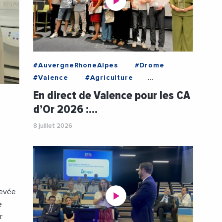
#AuvergneRhoneAlpes
#Drome
#Valence
#Agriculture
#Concours
#CreditAgricole
En direct de Valence pour les CA
#CreditAgricoleSudRhoneAlpes
d’Or 2026 :…
#Innovation
#Social
8 juillet 2026
#TransitionEcologique
#Videos
levée
e
r