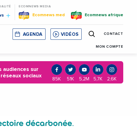
UALITÉ
ECOMNEWS MEDIA
Ecomnews med
Ecomnews afrique
ws
AGENDA
VIDÉOS
CONTACT
E
CORSE
MONACO
CATALOGNE
MON COMPTE
 audiences sur
 réseaux sociaux
85K
51K
5,2M
5,7K
2,6K