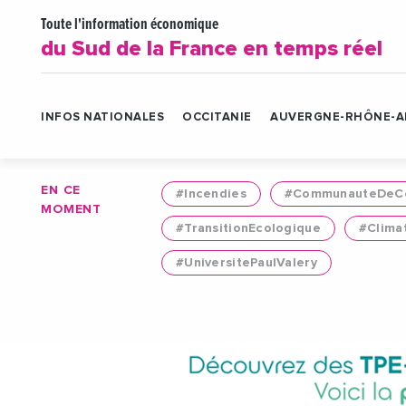
Toute l'information économique
du Sud de la France en temps réel
INFOS NATIONALES
OCCITANIE
AUVERGNE-RHÔNE-A
EN CE
#Incendies
#CommunauteDeCo
MOMENT
#TransitionEcologique
#Clima
#UniversitePaulValery