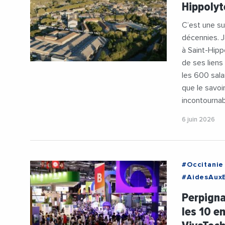
Hippolyt
#VieDesEnt
C’est une su
décennies. J
à Saint-Hipp
de ses liens
les 600 sala
que le savoi
incontournab
6 juin 2026
#Occitanie
#AidesAuxE
#CreditAgr
Perpigna
#FrenchTe
les 10 e
#Salon