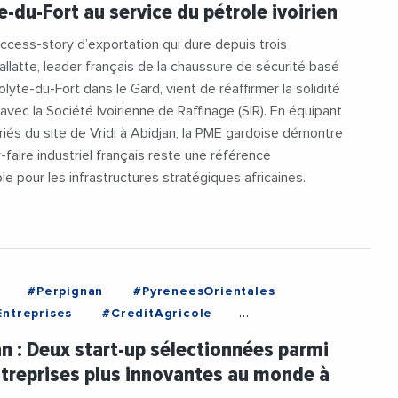
e-du-Fort au service du pétrole ivoirien
reprises
ccess-story d’exportation qui dure depuis trois
allatte, leader français de la chaussure de sécurité basé
olyte-du-Fort dans le Gard, vient de réaffirmer la solidité
 avec la Société Ivoirienne de Raffinage (SIR). En équipant
riés du site de Vridi à Abidjan, la PME gardoise démontre
r-faire industriel français reste une référence
le pour les infrastructures stratégiques africaines.
#Perpignan
#PyreneesOrientales
ntreprises
#CreditAgricole
icoleSudMediterranee
#FrenchTech
n : Deux start-up sélectionnées parmi
chPerpignan
#Innovation
#Robotique
ntreprises plus innovantes au monde à
#StartUp
#Technologie
#VivaTechnology