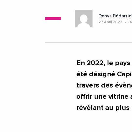
#ProvenceAlpesCoteDAzur
#Saint
#BouchesDuRhone
#ProvenceAlpe
Denys Bédarrid
27 April 2022
De
En 2022, le pays
été désigné Capi
travers des évèn
offrir une vitrine
révélant au plus