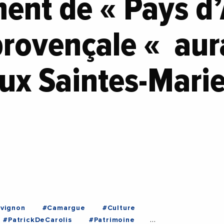
ent de « Pays d’
provençale « aura
aux Saintes-Marie
vignon
#Camargue
#Culture
#PatrickDeCarolis
#Patrimoine