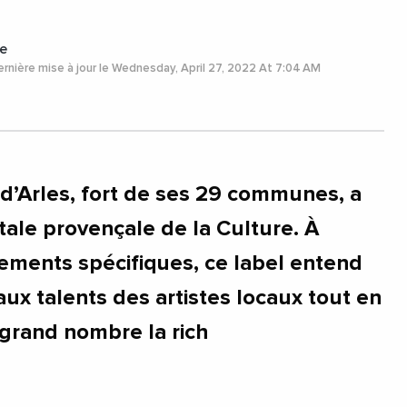
esMariesDeLaMer
#Arles
#Avignon
sCoteDAzur
e
rnière mise à jour le Wednesday, April 27, 2022 At 7:04 AM
 d’Arles, fort de ses 29 communes, a
tale provençale de la Culture. À
ements spécifiques, ce label entend
 aux talents des artistes locaux tout en
 grand nombre la rich