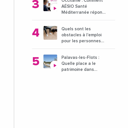
Occitanie : Comment
21 octobre 2024
AÉSIO Santé
Méditerranée répond
à la problématique
des déserts médicaux
Quels sont les
?
obstacles à l’emploi
pour les personnes
déficientes visuelles ?
Palavas-les-Flots :
Quelle place a le
patrimoine dans
l'attractivité de la ville
?