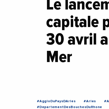
Le lancem
capitale 
30 avril 
Mer
#AggloDuPaysDArles
#Arles
#A
#DepartementDesBouchesDuRhone