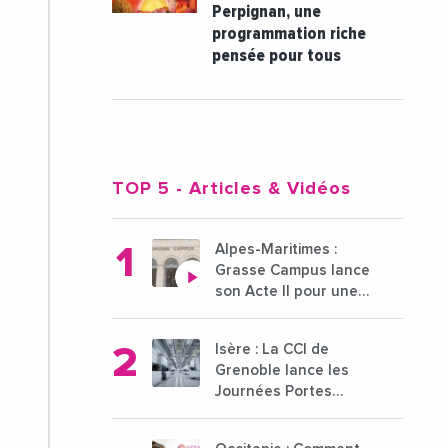
Perpignan, une
programmation riche
pensée pour tous
TOP 5
- Articles & Vidéos
Alpes-Maritimes :
Grasse Campus lance
son Acte II pour une
nouvelle étape
ambitieuse pour
Isère : La CCI de
l'enseignement
Grenoble lance les
supérieur
Journées Portes
Ouvertes des
entreprises du 15 au