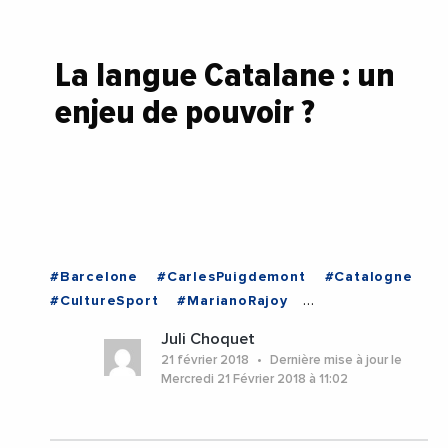
La langue Catalane : un
enjeu de pouvoir ?
#Barcelone
#CarlesPuigdemont
#Catalogne
#CultureSport
#MarianoRajoy
#ParlementDeCatalogne
#Barcelone
Juli Choquet
#Catalogne
21 février 2018
Dernière mise à jour le
Mercredi 21 Février 2018 à 11:02