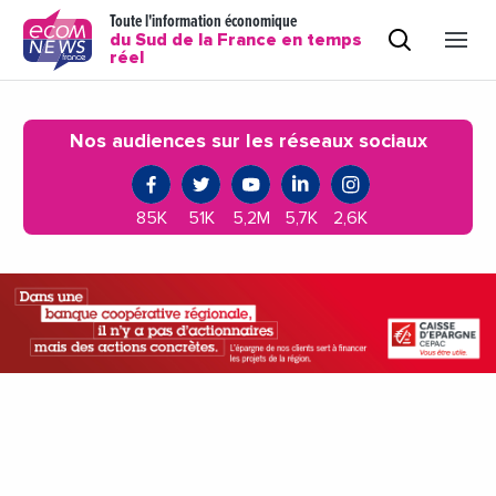
Toute l'information économique
du Sud de la France en temps
réel
Nos audiences sur les réseaux sociaux
85K
51K
5,2M
5,7K
2,6K