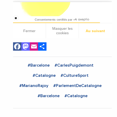
Facebook
Mastodon
Email
Share
#Barcelone
#CarlesPuigdemont
#Catalogne
#CultureSport
#MarianoRajoy
#ParlementDeCatalogne
#Barcelone
#Catalogne