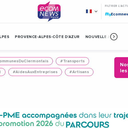
FILTRER L'ACT
My
Ecomne
LPES
PROVENCE-ALPES-CÔTE D'AZUR
NOUVELLE AQUITAIN
mmunesDuClermontais
#Transports
Nos
les
t
#AidesAuxEntreprises
#Artisans