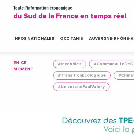
Toute l'information économique
du Sud de la France en temps réel
INFOS NATIONALES
OCCITANIE
AUVERGNE-RHÔNE-A
EN CE
#Incendies
#CommunauteDeCo
MOMENT
#TransitionEcologique
#Clima
#UniversitePaulValery