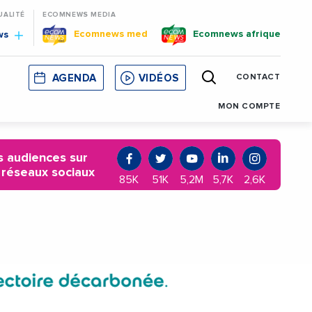
UALITÉ
ECOMNEWS MEDIA
Ecomnews med
Ecomnews afrique
ws
AGENDA
VIDÉOS
CONTACT
E
CORSE
MONACO
CATALOGNE
MON COMPTE
 audiences sur
 réseaux sociaux
85K
51K
5,2M
5,7K
2,6K