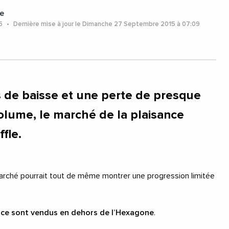
e
15
Dernière mise à jour le Dimanche 27 Septembre 2015 à 07:09
 de baisse et une perte de presque
volume, le marché de la plaisance
fle.
 marché pourrait tout de même montrer une progression limitée
nce sont vendus en dehors de l’Hexagone
.