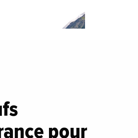
ufs
France pour