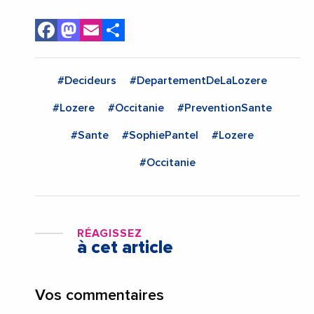
Facebook
Mastodon
Email
Share
#Decideurs
#DepartementDeLaLozere
#Lozere
#Occitanie
#PreventionSante
#Sante
#SophiePantel
#Lozere
#Occitanie
RÉAGISSEZ
à cet article
Vos commentaires