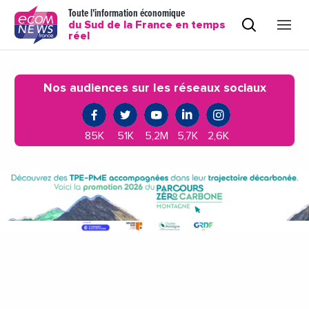
Toute l'information économique
du Sud de la France en temps
réel
Nos audiences sur les réseaux sociaux
85K
51K
5,2M
5,7K
2,6K