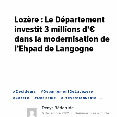
Lozère : Le Département
investit 3 millions d’€
dans la modernisation de
l’Ehpad de Langogne
#Decideurs
#DepartementDeLaLozere
#Lozere
#Occitanie
#PreventionSante
#Sante
#SophiePantel
#Lozere
#Occitanie
Denys Bédarride
6 décembre 2021
Dernière mise à jour le